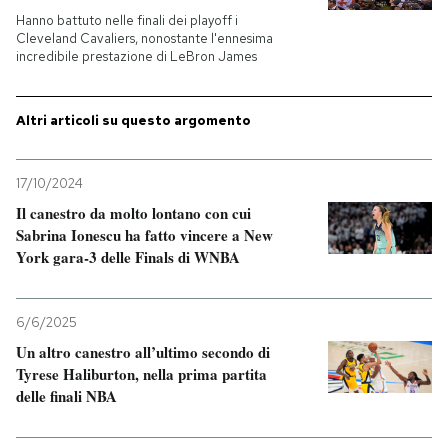
Hanno battuto nelle finali dei playoff i
Cleveland Cavaliers, nonostante l'ennesima
PODCAST
incredibile prestazione di LeBron James
NEWSLETTER
Altri articoli su questo argomento
I MIEI PREFERITI
17/10/2024
Il canestro da molto lontano con cui
Sabrina Ionescu ha fatto vincere a New
SHOP
York gara-3 delle Finals di WNBA
CALENDARIO
6/6/2025
Un altro canestro all’ultimo secondo di
AREA PERSONALE
Tyrese Haliburton, nella prima partita
delle finali NBA
Entra