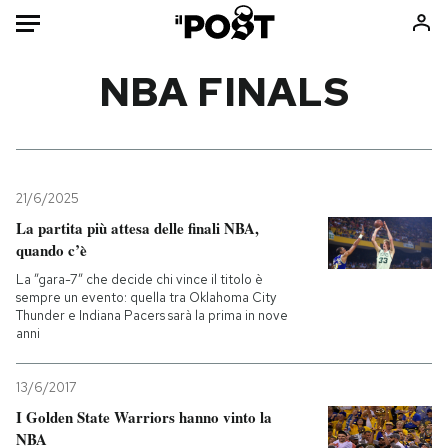
Auto
NBA FINALS
HOME
Italia
Moda
Mondo
Libri
21/6/2025
Politica
Consumismi
La partita più attesa delle finali NBA,
quando c’è
Tecnologia
Storie/Idee
La ”gara-7” che decide chi vince il titolo è
Internet
Ok Boomer!
sempre un evento: quella tra Oklahoma City
Scienza
Media
Thunder e Indiana Pacers sarà la prima in nove
anni
Cultura
Europa
Economia
Altrecose
13/6/2017
Sport
Mondiali calcio 2026
I Golden State Warriors hanno vinto la
NBA