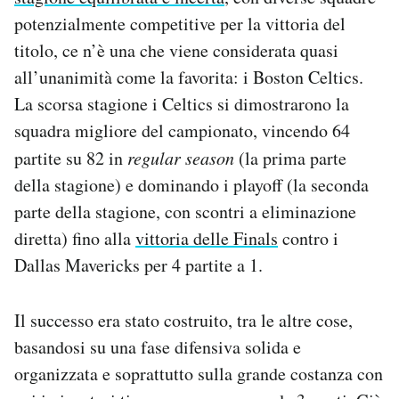
Notifiche mobile
potenzialmente competitive per la vittoria del
Regala il Post
titolo, ce n’è una che viene considerata quasi
Hai bisogno di aiuto?
all’unanimità come la favorita: i Boston Celtics.
Esci
La scorsa stagione i Celtics si dimostrarono la
squadra migliore del campionato, vincendo 64
partite su 82 in
regular season
(la prima parte
della stagione) e dominando i playoff (la seconda
parte della stagione, con scontri a eliminazione
diretta) fino alla
vittoria delle Finals
contro i
Dallas Mavericks per 4 partite a 1.
Il successo era stato costruito, tra le altre cose,
basandosi su una fase difensiva solida e
organizzata e soprattutto sulla grande costanza con