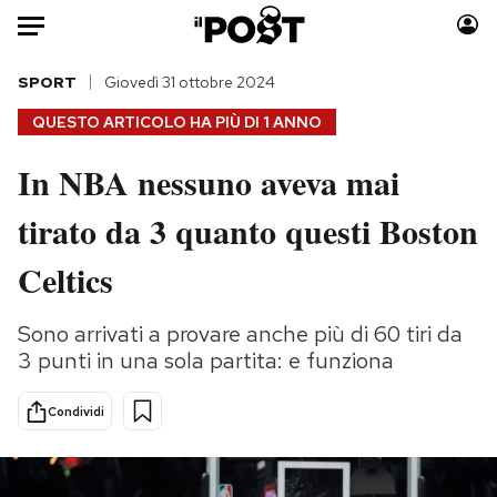
Auto
SPORT
Giovedì 31 ottobre 2024
QUESTO ARTICOLO HA PIÙ DI
1 ANNO
HOME
In NBA nessuno aveva mai
Italia
Moda
tirato da 3 quanto questi Boston
Mondo
Libri
Politica
Consumismi
Celtics
Tecnologia
Storie/Idee
Internet
Ok Boomer!
Sono arrivati a provare anche più di 60 tiri da
Scienza
Media
3 punti in una sola partita: e funziona
Cultura
Europa
Economia
Altrecose
Condividi
Sport
Mondiali calcio 2026