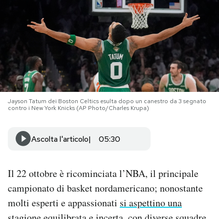
PODCAST
NEWSLETTER
I MIEI PREFERITI
Jayson Tatum dei Boston Celtics esulta dopo un canestro da 3 segnato
contro i New York Knicks (AP Photo/Charles Krupa)
SHOP
Ascolta l'articolo
05:30
CALENDARIO
Il 22 ottobre è ricominciata l’NBA, il principale
AREA PERSONALE
campionato di basket nordamericano; nonostante
molti esperti e appassionati
si aspettino una
Area Personale
Newsletter
stagione equilibrata e incerta
, con diverse squadre