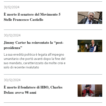
31/12/2024
PODCAST
È morto il senatore del Movimento 5
Stelle Francesco Castiello
NEWSLETTER
30/12/2024
I MIEI PREFERITI
Jimmy Carter ha reinventato la “post-
presidenza”
La sua eredità politica è legata all’impegno
SHOP
umanitario che portò avanti dopo la fine del
suo mandato, caratterizzato da molte crisi e
solo di recente rivalutato
CALENDARIO
30/12/2024
È morto il fondatore di HBO, Charles
AREA PERSONALE
Dolan: aveva 98 anni
Entra