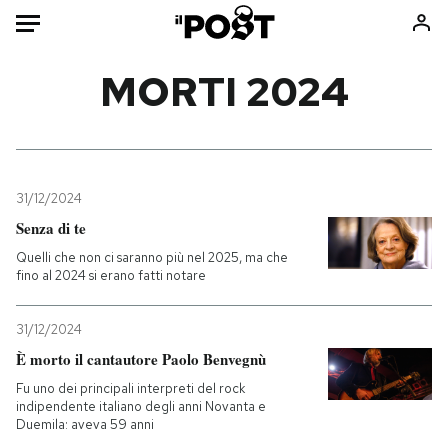
Auto
MORTI 2024
HOME
Italia
Moda
Mondo
Libri
31/12/2024
Politica
Consumismi
Senza di te
Tecnologia
Storie/Idee
Quelli che non ci saranno più nel 2025, ma che
fino al 2024 si erano fatti notare
Internet
Ok Boomer!
Scienza
Media
31/12/2024
Cultura
Europa
È morto il cantautore Paolo Benvegnù
Economia
Altrecose
Fu uno dei principali interpreti del rock
Sport
Mondiali calcio 2026
indipendente italiano degli anni Novanta e
Duemila: aveva 59 anni