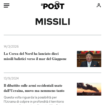
Auto
MISSILI
HOME
Italia
Moda
Mondo
Libri
14/3/2026
Politica
Consumismi
La Corea del Nord ha lanciato dieci
missili balistici verso il mar del Giappone
Tecnologia
Storie/Idee
Internet
Ok Boomer!
Scienza
Media
13/9/2024
Cultura
Europa
Il dibattito sulle armi occidentali usate
Economia
Altrecose
dall’Ucraina, nuovo ma nemmeno tanto
Sport
Mondiali calcio 2026
Questa volta riguarda la possibilità per
l’Ucraina di colpire in profondità il territorio