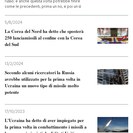
russo; e anche questa volta potrebbe finire
come le precedenti, prima un no, e poi un sì
PODCAST
5/8/2024
La Corea del Nord ha detto che sposterà
NEWSLETTER
250 lanciamissili al confine con la Corea
del Sud
I MIEI PREFERITI
13/2/2024
SHOP
Secondo alcuni ricercatori la Russia
avrebbe utilizzato per la prima volta in
Ucraina un nuovo tipo di missile molto
CALENDARIO
potente
AREA PERSONALE
17/10/2023
L’Ucraina ha detto di aver impiegato per
Entra
la prima volta in combattimento i missili a