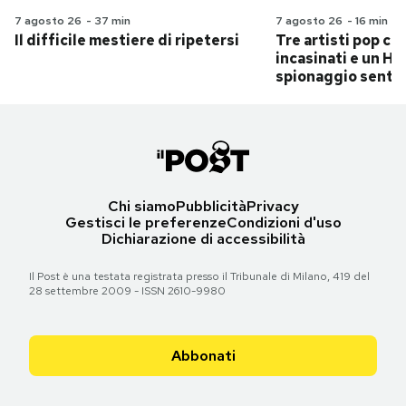
7 agosto 26
-
37 min
7 agosto 26
-
16 min
Il difficile mestiere di ripetersi
Tre artisti pop ch
incasinati e un Hit
spionaggio senti
Chi siamo
Pubblicità
Privacy
Gestisci le preferenze
Condizioni d'uso
Dichiarazione di accessibilità
Il Post è una testata registrata presso il Tribunale di Milano, 419 del
28 settembre 2009 - ISSN 2610-9980
Abbonati