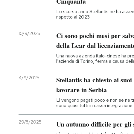
Cinquanta
Lo scorso anno Stellantis ne ha asse
PODCAST
rispetto al 2023
NEWSLETTER
10/9/2025
Ci sono pochi mesi per salva
della Lear dal licenziament
I MIEI PREFERITI
Una nuova azienda italo-cinese ha pre
l’azienda di Torino, ferma a causa della 
SHOP
4/9/2025
Stellantis ha chiesto ai suoi
lavorare in Serbia
CALENDARIO
Lì vengono pagati poco e non se ne t
sono quasi tutti in cassa integrazione
AREA PERSONALE
29/8/2025
Un autunno difficile per gli 
Entra