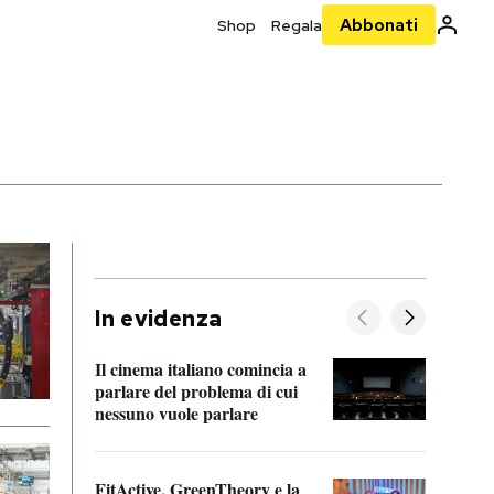
Abbonati
Shop
Regala
In evidenza
Il cinema italiano comincia a
A cos
parlare del problema di cui
nessuno vuole parlare
Cosa 
FitActive, GreenTheory e la