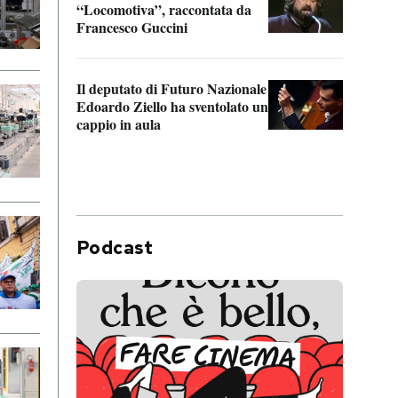
“Locomotiva”, raccontata da
inseg
Francesco Guccini
Khers
Il deputato di Futuro Nazionale
La pl
Edoardo Ziello ha sventolato un
da P
cappio in aula
Podcast