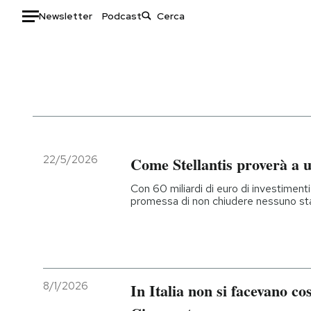
Newsletter
Podcast
Auto
HOME
Italia
Moda
Mondo
Libri
Politica
Consumismi
22/5/2026
Come Stellantis proverà a us
Tecnologia
Storie/Idee
Con 60 miliardi di euro di investimenti
Internet
Ok Boomer!
promessa di non chiudere nessuno sta
Scienza
Media
Cultura
Europa
Economia
Altrecose
Sport
Mondiali calcio 2026
8/1/2026
In Italia non si facevano co