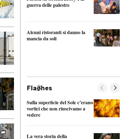
“Odis
guerra delle palestre
Che s
strum
Alcuni ristoranti si danno la
mancia da soli
Fla
hes
Sulla superficie del Sole c’erano
Il fi
vortici che non riuscivamo a
facen
vedere
dentr
La vera storia della
Il vi