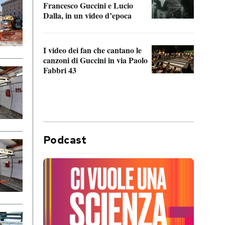
Francesco Guccini e Lucio
“Loco
Dalla, in un video d’epoca
Franc
I video dei fan che cantano le
Il de
canzoni di Guccini in via Paolo
Edoar
Fabbri 43
cappi
Podcast