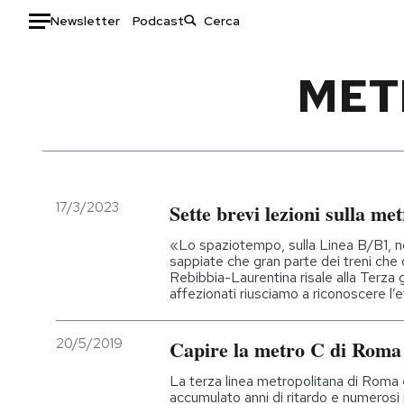
Newsletter
Podcast
Auto
MET
HOME
Italia
Moda
Mondo
Libri
Politica
Consumismi
17/3/2023
Sette brevi lezioni sulla m
Tecnologia
Storie/Idee
«Lo spaziotempo, sulla Linea B/B1, no
Internet
Ok Boomer!
sappiate che gran parte dei treni che 
Rebibbia-Laurentina risale alla Terza g
Scienza
Media
affezionati riusciamo a riconoscere l’e
Cultura
Europa
Economia
Altrecose
20/5/2019
Capire la metro C di Roma
Sport
Mondiali calcio 2026
La terza linea metropolitana di Roma 
accumulato anni di ritardo e numerosi 