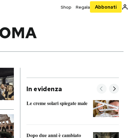
Abbonati
Shop
Regala
ROMA
In evidenza
Le creme solari spiegate male
FitAc
guerr
Dopo due anni è cambiato
A cos