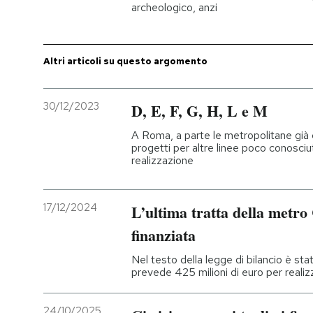
archeologico, anzi
PODCAST
Altri articoli su questo argomento
NEWSLETTER
30/12/2023
D, E, F, G, H, L e M
I MIEI PREFERITI
A Roma, a parte le metropolitane già 
progetti per altre linee poco conosciuti
realizzazione
SHOP
17/12/2024
L’ultima tratta della metro
CALENDARIO
finanziata
AREA PERSONALE
Nel testo della legge di bilancio è st
prevede 425 milioni di euro per realiz
Entra
24/10/2025