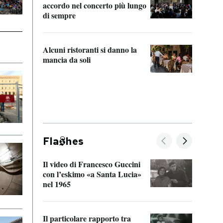
accordo nel concerto più lungo
di sempre
Il ci
parla
Alcuni ristoranti si danno la
nessu
mancia da soli
Fla
hes
Il video di Francesco Guccini
Sulla
con l’eskimo «a Santa Lucia»
vorti
nel 1965
veder
Il particolare rapporto tra
La ve