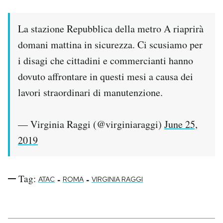
Notifiche mobile
Regala il Post
La stazione Repubblica della metro A riaprirà
Hai bisogno di aiuto?
domani mattina in sicurezza. Ci scusiamo per
Esci
i disagi che cittadini e commercianti hanno
dovuto affrontare in questi mesi a causa dei
lavori straordinari di manutenzione.
— Virginia Raggi (@virginiaraggi)
June 25,
2019
Tag:
-
-
ATAC
ROMA
VIRGINIA RAGGI