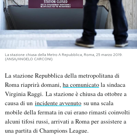
PODCAST
NEWSLETTER
I MIEI PREFERITI
La stazione chiusa della Metro A Repubblica, Roma, 25 marzo 2019.
(ANSA/ANGELO CARCONI)
SHOP
La stazione Repubblica della metropolitana di
Roma riaprirà domani,
ha comunicato
la sindaca
Virginia Raggi. La stazione è chiusa da ottobre a
CALENDARIO
causa di un
incidente avvenuto
su una scala
mobile della fermata in cui erano rimasti coinvolti
AREA PERSONALE
alcuni tifosi russi, arrivati a Roma per assistere a
Area Personale
una partita di Champions League.
Newsletter