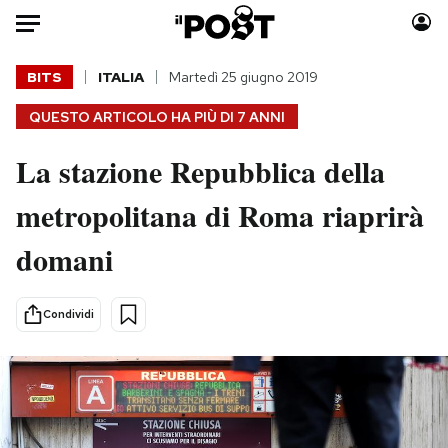
Auto
BITS
ITALIA
Martedì 25 giugno 2019
QUESTO ARTICOLO HA PIÙ DI
7 ANNI
HOME
La stazione Repubblica della
Italia
Moda
Mondo
Libri
metropolitana di Roma riaprirà
Politica
Consumismi
domani
Tecnologia
Storie/Idee
Internet
Ok Boomer!
Scienza
Media
Condividi
Cultura
Europa
Economia
Altrecose
Sport
Mondiali calcio 2026