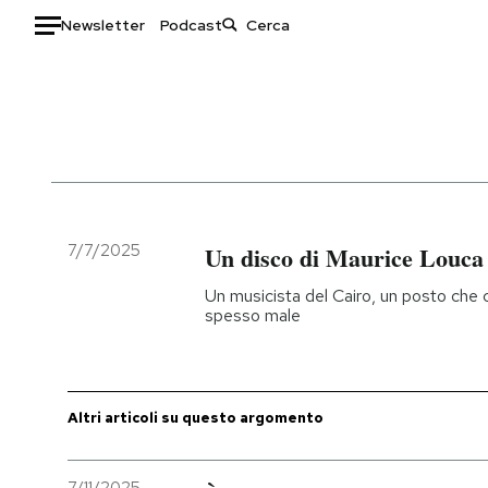
Newsletter
Podcast
Auto
HOME
Italia
Moda
Mondo
Libri
Politica
Consumismi
7/7/2025
Un disco di Maurice Louca
Tecnologia
Storie/Idee
Un musicista del Cairo, un posto che 
Internet
Ok Boomer!
spesso male
Scienza
Media
Cultura
Europa
Economia
Altrecose
Altri articoli su questo argomento
Sport
Mondiali calcio 2026