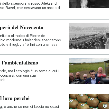
di dello scenografo russo Aleksandr
tesso Ravel, che cercavano un modo di
 però del Novecento
mitato olimpico di Pierre de
chio moderne: i finlandesi sbancarono
to e il rugby a 15 finì con una rissa
e l’ambientalismo
, ma l'ecologia è un tema di cui il
cuparsi, con una sua
aria
il loro perché
, e anche se non ci facciamo quasi