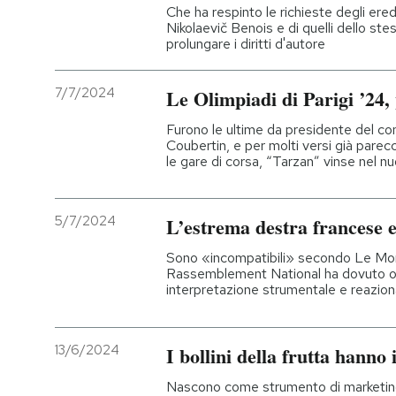
Che ha respinto le richieste degli ere
Nikolaevič Benois e di quelli dello s
prolungare i diritti d'autore
7/7/2024
Le Olimpiadi di Parigi ’24,
Furono le ultime da presidente del co
Coubertin, e per molti versi già parec
le gare di corsa, “Tarzan” vinse nel nuo
5/7/2024
L’estrema destra francese 
Sono «incompatibili» secondo Le Monde
Rassemblement National ha dovuto oc
interpretazione strumentale e reazion
13/6/2024
I bollini della frutta hanno 
Nascono come strumento di marketing