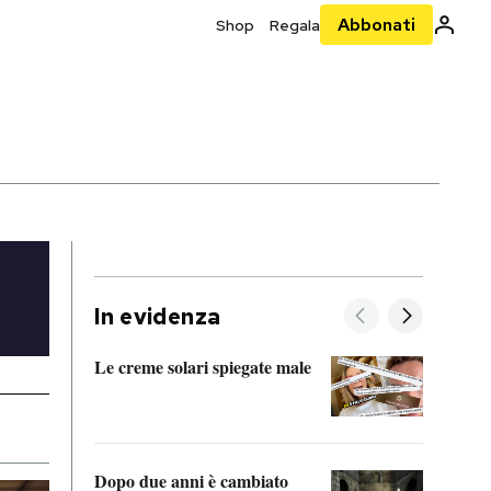
Abbonati
Shop
Regala
In evidenza
Le creme solari spiegate male
FitAc
guerr
Dopo due anni è cambiato
A cos