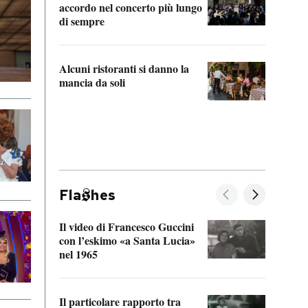
accordo nel concerto più lungo
di sempre
Il ci
parla
Alcuni ristoranti si danno la
nessu
mancia da soli
Fla
hes
Il video di Francesco Guccini
Sulla
con l’eskimo «a Santa Lucia»
vorti
nel 1965
veder
Il particolare rapporto tra
La ve