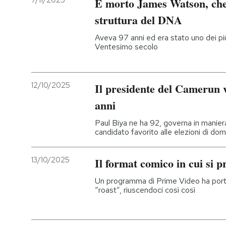
7/11/2025
È morto James Watson, che 
struttura del DNA
PODCAST
Aveva 97 anni ed era stato uno dei più i
Ventesimo secolo
NEWSLETTER
12/10/2025
Il presidente del Camerun v
I MIEI PREFERITI
anni
SHOP
Paul Biya ne ha 92, governa in maniera 
candidato favorito alle elezioni di do
CALENDARIO
13/10/2025
Il format comico in cui si p
Un programma di Prime Video ha portat
AREA PERSONALE
“roast”, riuscendoci così così
Entra