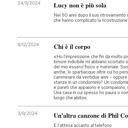
24/11/2024
Lucy non è più sola
Nei 50 anni dopo il suo ritrovamento so
che hanno complicato la ricostruzione 
8/12/2024
Chi è il corpo
«Ho l’impressione che fin da molto pi
timore indicibile mi abbiano scortato o
del mio esserci fisico e materiale. So
anche, lo spartiacque oltre cui ho pers
camminare da ventidue anni – oppure
stanze in un condominio? Un condomin
e pareti che appaiono e scompaiono, 
Una casa in cui spesso ho paura o sono 
luogo che abito».
3/9/2024
Un’altra canzone di Phil Co
E l’attesa accanto al telefono