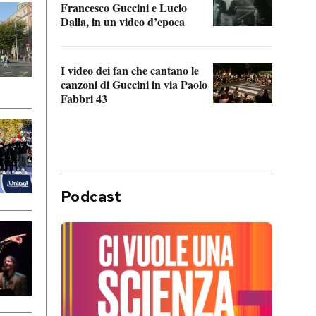
Francesco Guccini e Lucio
“Loco
Dalla, in un video d’epoca
Franc
I video dei fan che cantano le
Il de
canzoni di Guccini in via Paolo
Edoar
Fabbri 43
cappi
Podcast