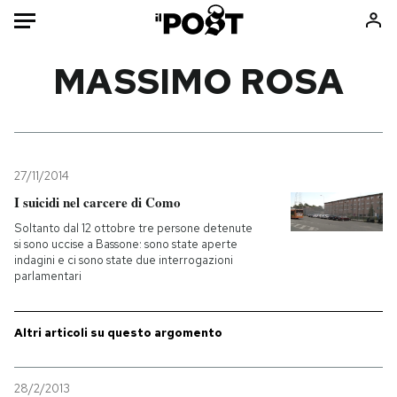
Auto
MASSIMO ROSA
HOME
Italia
Moda
Mondo
Libri
27/11/2014
Politica
Consumismi
I suicidi nel carcere di Como
Tecnologia
Storie/Idee
Soltanto dal 12 ottobre tre persone detenute
si sono uccise a Bassone: sono state aperte
Internet
Ok Boomer!
indagini e ci sono state due interrogazioni
Scienza
Media
parlamentari
Cultura
Europa
Economia
Altrecose
Altri articoli su questo argomento
Sport
Mondiali calcio 2026
28/2/2013