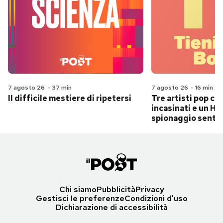
7 agosto 26
-
37 min
7 agosto 26
-
16 min
Il difficile mestiere di ripetersi
Tre artisti pop ch
incasinati e un Hit
spionaggio senti
Chi siamo
Pubblicità
Privacy
Gestisci le preferenze
Condizioni d'uso
Dichiarazione di accessibilità