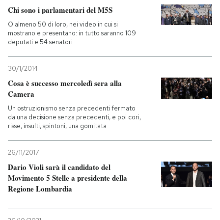
Chi sono i parlamentari del M5S
PODCAST
O almeno 50 di loro, nei video in cui si
mostrano e presentano: in tutto saranno 109
deputati e 54 senatori
NEWSLETTER
30/1/2014
Cosa è successo mercoledì sera alla
I MIEI PREFERITI
Camera
Un ostruzionismo senza precedenti fermato
SHOP
da una decisione senza precedenti, e poi cori,
risse, insulti, spintoni, una gomitata
CALENDARIO
26/11/2017
Dario Violi sarà il candidato del
Movimento 5 Stelle a presidente della
AREA PERSONALE
Regione Lombardia
Entra