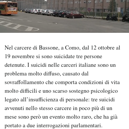
PODCAST
NEWSLETTER
Nel carcere di Bassone, a Como, dal 12 ottobre al
I MIEI PREFERITI
19 novembre si sono suicidate tre persone
detenute. I suicidi nelle carceri italiane sono un
SHOP
problema molto diffuso, causato dal
sovraffollamento che comporta condizioni di vita
CALENDARIO
molto difficili e uno scarso sostegno psicologico
legato all’insufficienza di personale: tre suicidi
AREA PERSONALE
avvenuti nello stesso carcere in poco più di un
mese sono però un evento molto raro, che ha già
Area Personale
portato a due interrogazioni parlamentari.
Newsletter