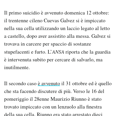
Notifiche mobile
Regala il Post
Il primo suicidio è avvenuto domenica 12 ottobre:
Hai bisogno di aiuto?
il trentenne cileno Cuevas Galvez si è impiccato
Esci
nella sua cella utilizzando un laccio legato al letto
a castello, dopo aver assistito alla messa. Galvez si
trovava in carcere per spaccio di sostanze
stupefacenti e furto. L’
ANSA
riporta che la guardia
è intervenuta subito per cercare di salvarlo, ma
inutilmente.
Il secondo caso
è avvenuto
il 31 ottobre ed è quello
che sta facendo discutere di più. Verso le 16 del
pomeriggio il 28enne Maurizio Riunno è stato
trovato impiccato con un lenzuolo alla finestra
della sua cella. Riunno era stato arrestato dieci