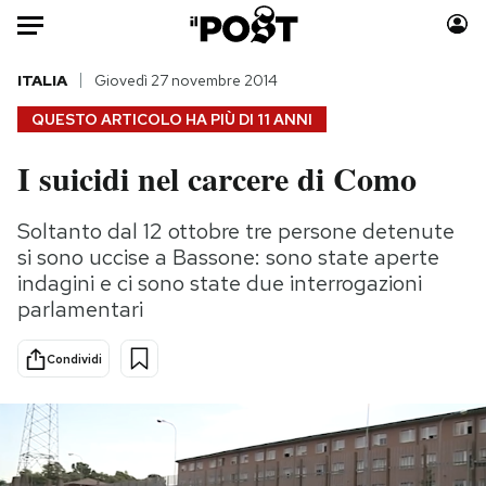
Auto
ITALIA
Giovedì 27 novembre 2014
QUESTO ARTICOLO HA PIÙ DI
11 ANNI
HOME
I suicidi nel carcere di Como
Italia
Moda
Mondo
Libri
Soltanto dal 12 ottobre tre persone detenute
Politica
Consumismi
si sono uccise a Bassone: sono state aperte
Tecnologia
Storie/Idee
indagini e ci sono state due interrogazioni
parlamentari
Internet
Ok Boomer!
Scienza
Media
Condividi
Cultura
Europa
Economia
Altrecose
Sport
Mondiali calcio 2026