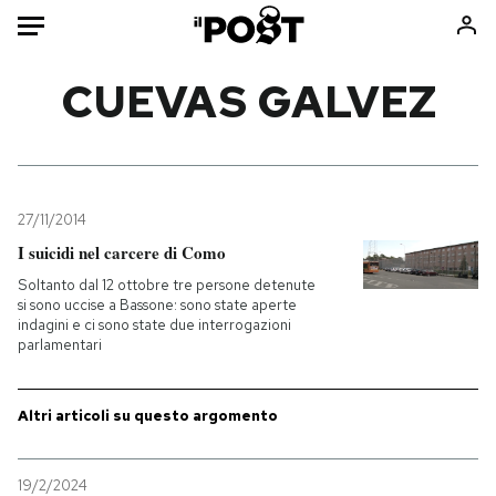
Auto
CUEVAS GALVEZ
HOME
Italia
Moda
Mondo
Libri
27/11/2014
Politica
Consumismi
I suicidi nel carcere di Como
Tecnologia
Storie/Idee
Soltanto dal 12 ottobre tre persone detenute
si sono uccise a Bassone: sono state aperte
Internet
Ok Boomer!
indagini e ci sono state due interrogazioni
Scienza
Media
parlamentari
Cultura
Europa
Economia
Altrecose
Altri articoli su questo argomento
Sport
Mondiali calcio 2026
19/2/2024