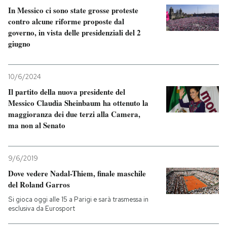
In Messico ci sono state grosse proteste
contro alcune riforme proposte dal
PODCAST
governo, in vista delle presidenziali del 2
giugno
NEWSLETTER
10/6/2024
I MIEI PREFERITI
Il partito della nuova presidente del
Messico Claudia Sheinbaum ha ottenuto la
maggioranza dei due terzi alla Camera,
SHOP
ma non al Senato
CALENDARIO
9/6/2019
Dove vedere Nadal-Thiem, finale maschile
del Roland Garros
AREA PERSONALE
Si gioca oggi alle 15 a Parigi e sarà trasmessa in
Entra
esclusiva da Eurosport