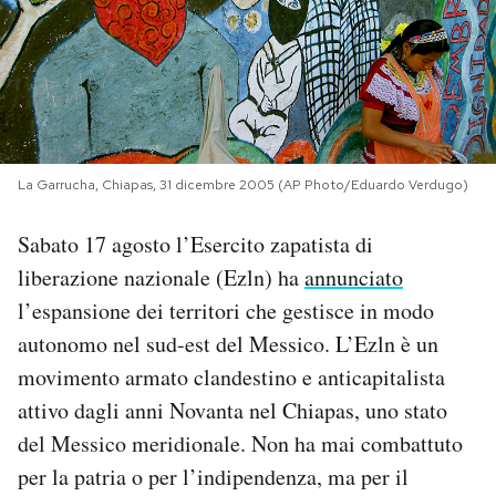
PODCAST
NEWSLETTER
La Garrucha, Chiapas, 31 dicembre 2005 (AP Photo/Eduardo Verdugo)
I MIEI PREFERITI
Sabato 17 agosto l’Esercito zapatista di
SHOP
liberazione nazionale (Ezln) ha
annunciato
l’espansione dei territori che gestisce in modo
CALENDARIO
autonomo nel sud-est del Messico. L’Ezln è un
movimento armato clandestino e anticapitalista
attivo dagli anni Novanta nel Chiapas, uno stato
AREA PERSONALE
del Messico meridionale. Non ha mai combattuto
Area Personale
per la patria o per l’indipendenza, ma per il
Newsletter