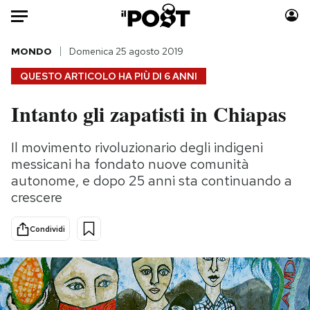
Auto
MONDO
Domenica 25 agosto 2019
QUESTO ARTICOLO HA PIÙ DI
6 ANNI
HOME
Intanto gli zapatisti in Chiapas
Italia
Moda
Mondo
Libri
Il movimento rivoluzionario degli indigeni
Politica
Consumismi
messicani ha fondato nuove comunità
Tecnologia
Storie/Idee
autonome, e dopo 25 anni sta continuando a
crescere
Internet
Ok Boomer!
Scienza
Media
Condividi
Cultura
Europa
Economia
Altrecose
Sport
Mondiali calcio 2026