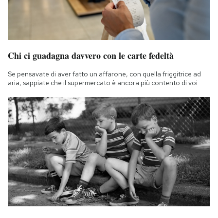
Chi ci guadagna davvero con le carte fedeltà
Se pensavate di aver fatto un affarone, con quella friggitrice ad
aria, sappiate che il supermercato è ancora più contento di voi