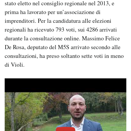
stato eletto nel consiglio regionale nel 2013, e
Notifiche mobile
prima ha lavorato per un’associazione di
Regala il Post
imprenditori. Per la candidatura alle elezioni
Hai bisogno di aiuto?
Esci
regionali ha ricevuto 793 voti, sui 4286 arrivati
durante la consultazione online. Massimo Felice
De Rosa, deputato del M5S arrivato secondo alle
consultazioni, ha preso soltanto sette voti in meno
di Violi.