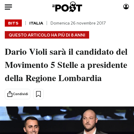
Auto
BITS
ITALIA
Domenica 26 novembre 2017
QUESTO ARTICOLO HA PIÙ DI
8 ANNI
HOME
Dario Violi sarà il candidato del
Italia
Moda
Mondo
Libri
Movimento 5 Stelle a presidente
Politica
Consumismi
della Regione Lombardia
Tecnologia
Storie/Idee
Internet
Ok Boomer!
Scienza
Media
Condividi
Cultura
Europa
Economia
Altrecose
Sport
Mondiali calcio 2026