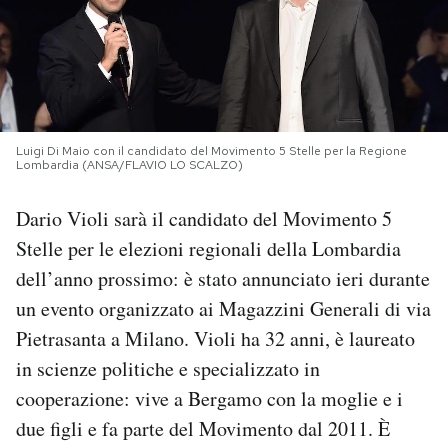
PODCAST
NEWSLETTER
Luigi Di Maio con il candidato del Movimento 5 Stelle per la Regione
Lombardia (ANSA/FLAVIO LO SCALZO)
I MIEI PREFERITI
Dario Violi sarà il candidato del Movimento 5
SHOP
Stelle per le elezioni regionali della Lombardia
dell’anno prossimo: è stato annunciato ieri durante
CALENDARIO
un evento organizzato ai Magazzini Generali di via
Pietrasanta a Milano. Violi ha 32 anni, è laureato
in scienze politiche e specializzato in
AREA PERSONALE
cooperazione: vive a Bergamo con la moglie e i
Area Personale
due figli e fa parte del Movimento dal 2011. È
Newsletter