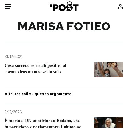
Auto
MARISA FOTIEO
HOME
Italia
Moda
Mondo
Libri
31/12/2021
Politica
Consumismi
Cosa succede se risulti positivo al
coronavirus mentre sei in volo
Tecnologia
Storie/Idee
Internet
Ok Boomer!
Scienza
Media
Altri articoli su questo argomento
Cultura
Europa
Economia
Altrecose
2/12/2023
Sport
Mondiali calcio 2026
È morta a 102 anni Marisa Rodano, che
fu partigiana e parlamentare, l’ultima ad