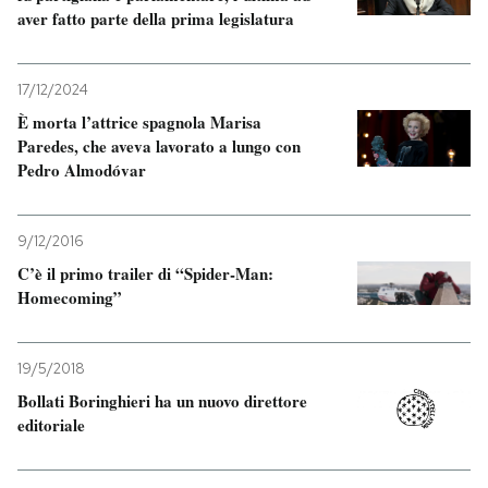
aver fatto parte della prima legislatura
PODCAST
17/12/2024
NEWSLETTER
È morta l’attrice spagnola Marisa
Paredes, che aveva lavorato a lungo con
Pedro Almodóvar
I MIEI PREFERITI
9/12/2016
SHOP
C’è il primo trailer di “Spider-Man:
Homecoming”
CALENDARIO
19/5/2018
Bollati Boringhieri ha un nuovo direttore
AREA PERSONALE
editoriale
Entra