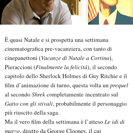
PODCAST
NEWSLETTER
È quasi Natale e si prospetta una settimana
cinematografica pre-vacanziera, con tanto di
I MIEI PREFERITI
cinepanettoni (
Vacanze di Natale a Cortina
),
Pieraccioni (
Finalmente la felicità
), il secondo
SHOP
capitolo dello Sherlock Holmes di Guy Ritchie e il
film d’animazione di turno, questa volta un
prequel
CALENDARIO
al secondo
Shrek
completamente incentrato sul
Gatto con gli stivali
, probabilmente il personaggio
AREA PERSONALE
più riuscito della saga.
Ma il vero film della settimana è l’atteso
Le idi di
Area Personale
marzo
, diretto da George Clooney, il cui
Newsletter