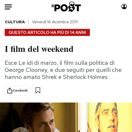
Auto
CULTURA
Venerdì 16 dicembre 2011
QUESTO ARTICOLO HA PIÙ DI
14 ANNI
HOME
I film del weekend
Italia
Moda
Mondo
Libri
Esce Le idi di marzo, il film sulla politica di
Politica
Consumismi
George Clooney, e due seguiti per quelli che
Tecnologia
Storie/Idee
hanno amato Shrek e Sherlock Holmes
Internet
Ok Boomer!
Condividi
Scienza
Media
Cultura
Europa
Economia
Altrecose
Sport
Mondiali calcio 2026