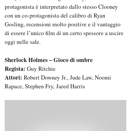
Notifiche mobile
protagonista è interpretato dallo stesso Clooney
Regala il Post
con un co-protagonista del calibro di Ryan
Hai bisogno di aiuto?
Gosling, recensioni molto positive e il vantaggio
Esci
di essere l’unico film di un certo spessore a uscire
oggi nelle sale.
Sherlock Holmes – Gioco di ombre
Regista:
Guy Ritchie
Attori:
Robert Downey Jr., Jude Law, Noomi
Rapace, Stephen Fry, Jared Harris