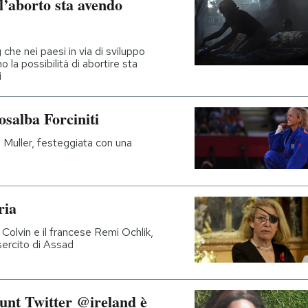
l’aborto sta avendo
g che nei paesi in via di sviluppo
 la possibilità di abortire sta
i
salba Forciniti
 Muller, festeggiata con una
ria
Colvin e il francese Remi Ochlik,
sercito di Assad
ount Twitter @ireland è