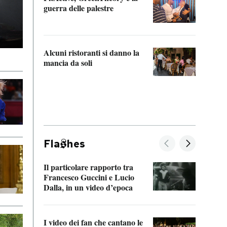
“Odis
guerra delle palestre
Che s
strum
Alcuni ristoranti si danno la
mancia da soli
Fla
hes
Il particolare rapporto tra
La ve
Francesco Guccini e Lucio
“Loco
Dalla, in un video d’epoca
Franc
I video dei fan che cantano le
Il de