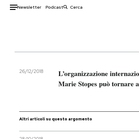
Newsletter
Podcast
Auto
HOME
Italia
Moda
Mondo
Libri
Politica
Consumismi
26/12/2018
L’organizzazione internazio
Tecnologia
Storie/Idee
Marie Stopes può tornare a
Internet
Ok Boomer!
Scienza
Media
Cultura
Europa
Economia
Altrecose
Altri articoli su questo argomento
Sport
Mondiali calcio 2026