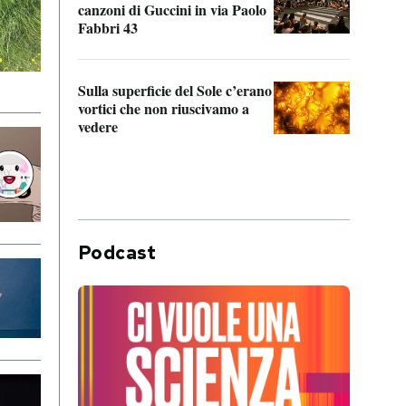
canzoni di Guccini in via Paolo
Edoar
Fabbri 43
cappi
Sulla superficie del Sole c’erano
Il fi
vortici che non riuscivamo a
facen
vedere
dentr
Podcast