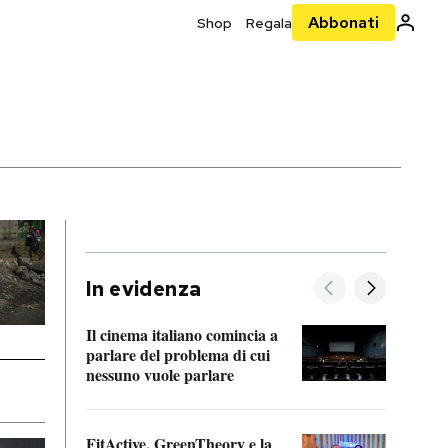
Abbonati
Shop
Regala
In evidenza
Il cinema italiano comincia a
A cos
parlare del problema di cui
nessuno vuole parlare
Cosa 
FitActive, GreenTheory e la