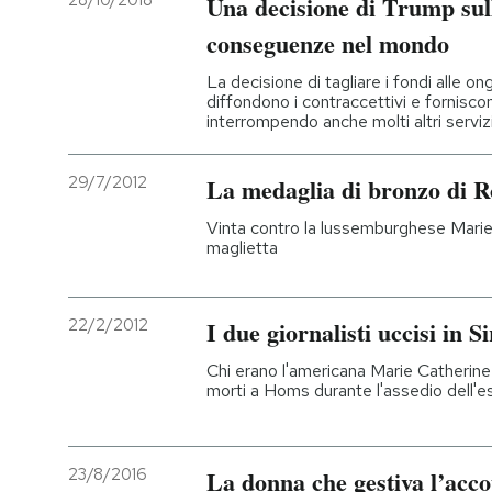
28/10/2018
Una decisione di Trump sul
conseguenze nel mondo
PODCAST
La decisione di tagliare i fondi alle on
diffondono i contraccettivi e forniscono
NEWSLETTER
interrompendo anche molti altri serviz
29/7/2012
La medaglia di bronzo di Ro
I MIEI PREFERITI
Vinta contro la lussemburghese Marie
maglietta
SHOP
22/2/2012
I due giornalisti uccisi in Si
CALENDARIO
Chi erano l'americana Marie Catherine 
morti a Homs durante l'assedio dell'e
AREA PERSONALE
Entra
23/8/2016
La donna che gestiva l’acc