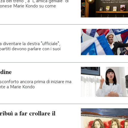
a del treno", a "L'amica geniale" di
apponese Marie Kondo su come
a diventare la destra "ufficiale",
partiti devono parlare con i suoi
rdine
 sconforto ancora prima di iniziare ma
te a Marie Kondo
ibuì a far crollare il