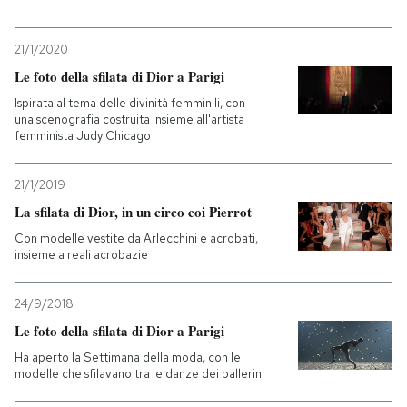
PODCAST
21/1/2020
Le foto della sfilata di Dior a Parigi
NEWSLETTER
Ispirata al tema delle divinità femminili, con
una scenografia costruita insieme all'artista
femminista Judy Chicago
I MIEI PREFERITI
21/1/2019
La sfilata di Dior, in un circo coi Pierrot
SHOP
Con modelle vestite da Arlecchini e acrobati,
insieme a reali acrobazie
CALENDARIO
24/9/2018
Le foto della sfilata di Dior a Parigi
AREA PERSONALE
Ha aperto la Settimana della moda, con le
Entra
modelle che sfilavano tra le danze dei ballerini