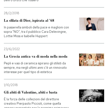
belli o brutti che fossero
28/2/2018
La sfilata di Dior, ispirata al ’68
In passerella simboli della pace e maglioni con
sopra "NO", tra il pubblico Cara Delevingne,
Lottie Moss e Isabelle Huppert
23/6/2022
La Grecia antica va di moda nella moda
Pepli e vasi di ceramica ispirano gli stilisti da
sempre, ma negli ultimi anni c'è un rinnovato
interesse per quel tipo di estetica
1/10/2018
Gli abiti di Valentino, abiti e basta
È la forza delle collezioni del direttore
creativo Pierpaolo Piccioli, come quella
appena presentata per la prossima primavera