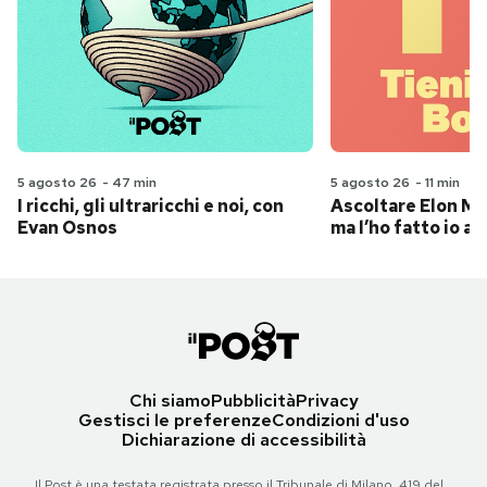
5 agosto 26
-
47 min
5 agosto 26
-
11 min
I ricchi, gli ultraricchi e noi, con
Ascoltare Elon Mus
Evan Osnos
ma l’ho fatto io al
Chi siamo
Pubblicità
Privacy
Gestisci le preferenze
Condizioni d'uso
Dichiarazione di accessibilità
Il Post è una testata registrata presso il Tribunale di Milano, 419 del