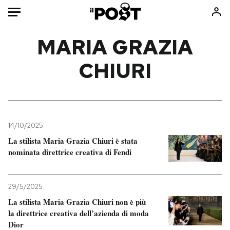
Auto
MARIA GRAZIA
CHIURI
HOME
Italia
Moda
Mondo
Libri
Politica
Consumismi
14/10/2025
Tecnologia
Storie/Idee
La stilista Maria Grazia Chiuri è stata
Internet
Ok Boomer!
nominata direttrice creativa di Fendi
Scienza
Media
Cultura
Europa
29/5/2025
Economia
Altrecose
La stilista Maria Grazia Chiuri non è più
Sport
Mondiali calcio 2026
la direttrice creativa dell’azienda di moda
Dior