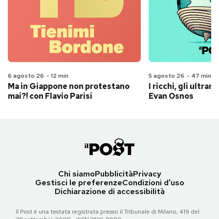
6 agosto 26
-
12 min
5 agosto 26
-
47 min
Ma in Giappone non protestano
I ricchi, gli ultrari
mai?! con Flavio Parisi
Evan Osnos
Chi siamo
Pubblicità
Privacy
Gestisci le preferenze
Condizioni d'uso
Dichiarazione di accessibilità
Il Post è una testata registrata presso il Tribunale di Milano, 419 del