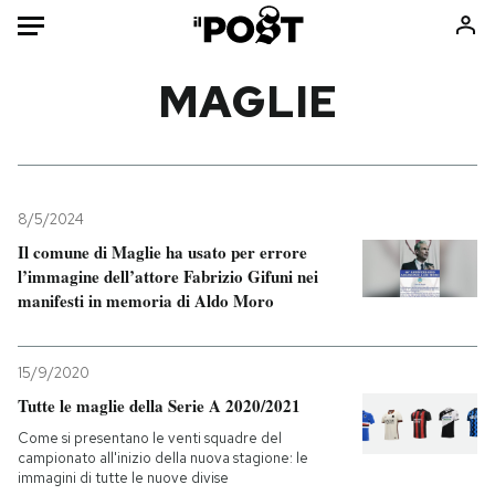
Auto
MAGLIE
HOME
Italia
Moda
Mondo
Libri
8/5/2024
Politica
Consumismi
Il comune di Maglie ha usato per errore
l’immagine dell’attore Fabrizio Gifuni nei
Tecnologia
Storie/Idee
manifesti in memoria di Aldo Moro
Internet
Ok Boomer!
Scienza
Media
15/9/2020
Cultura
Europa
Tutte le maglie della Serie A 2020/2021
Economia
Altrecose
Come si presentano le venti squadre del
Sport
Mondiali calcio 2026
campionato all'inizio della nuova stagione: le
immagini di tutte le nuove divise