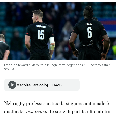
PODCAST
NEWSLETTER
I MIEI PREFERITI
SHOP
Freddie Steward e Maro Itoje in Inghilterra-Argentina (AP Photo/Alastair
Grant)
CALENDARIO
Ascolta l'articolo
04:12
AREA PERSONALE
Nel rugby professionistico la stagione autunnale è
Area Personale
quella dei
test match
, le serie di partite ufficiali tra
Newsletter