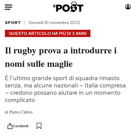
Auto
SPORT
Giovedì 10 novembre 2022
QUESTO ARTICOLO HA PIÙ DI
3 ANNI
HOME
Il rugby prova a introdurre i
Italia
Moda
nomi sulle maglie
Mondo
Libri
Politica
Consumismi
È l’ultimo grande sport di squadra rimasto
Tecnologia
Storie/Idee
senza, ma alcune nazionali — Italia compresa
Internet
Ok Boomer!
— credono possano aiutare in un momento
Scienza
Media
complicato
Cultura
Europa
di
Pietro Cabrio
Economia
Altrecose
Sport
Mondiali calcio 2026
Condividi