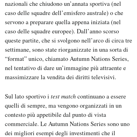
nazionali che chiudono un’annata sportiva (nel
Notifiche mobile
caso delle squadre dell’emisfero australe) o che
Regala il Post
servono a preparare quella appena iniziata (nel
Hai bisogno di aiuto?
Esci
caso delle squadre europee). Dall’anno scorso
queste partite, che si svolgono nell’arco di circa tre
settimane, sono state riorganizzate in una sorta di
“format” unico, chiamato Autumn Nations Series,
nel tentativo di dare un’immagine più attraente e
massimizzare la vendita dei diritti televisivi.
Sul lato sportivo i
test match
continuano a essere
quelli di sempre, ma vengono organizzati in un
contesto più appetibile dal punto di vista
commerciale. Le Autumn Nations Series sono uno
dei migliori esempi degli investimenti che il