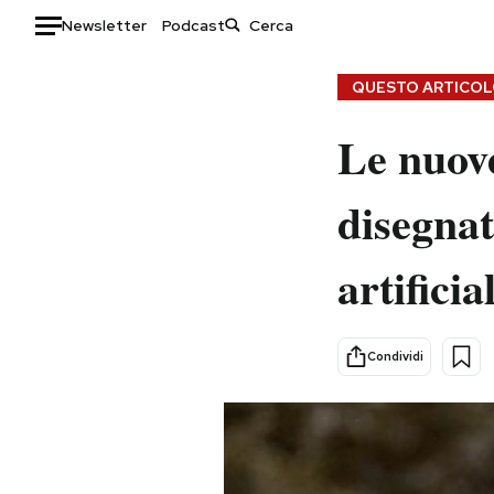
Newsletter
Podcast
Auto
QUESTO ARTICOLO
HOME
Le nuove
Italia
Moda
disegnat
Mondo
Libri
Politica
Consumismi
artificia
Tecnologia
Storie/Idee
Internet
Ok Boomer!
Scienza
Media
Condividi
Cultura
Europa
Economia
Altrecose
Sport
Mondiali calcio 2026