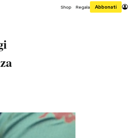
Abbonati
Shop
Regala
gi
nza