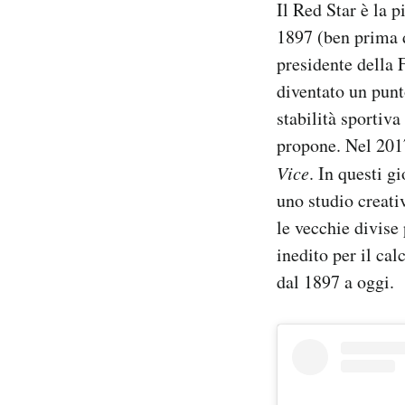
Il Red Star è la p
Notifiche mobile
1897 (ben prima 
Regala il Post
presidente della F
Hai bisogno di aiuto?
Esci
diventato un punto
stabilità sportiv
propone. Nel 201
Vice
. In questi g
uno studio creativ
le vecchie divise 
inedito per il cal
dal 1897 a oggi.