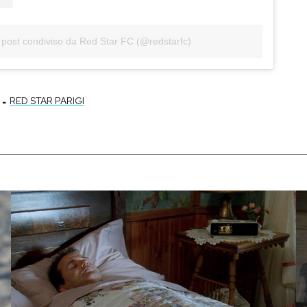
post condiviso da Red Star FC (@redstarfc)
-
RED STAR PARIGI