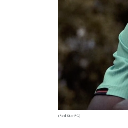
PODCAST
NEWSLETTER
I MIEI PREFERITI
SHOP
CALENDARIO
AREA PERSONALE
(Red Star FC)
Area Personale
Newsletter