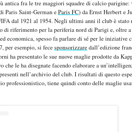
iù antica fra le tre maggiori squadre di calcio parigine:
di Paris Saint-German e
Paris FC
) da Ernst Herbert e J
IFA dal 1921 al 1954. Negli ultimi anni il club è stato r
 di riferimento per la periferia nord di Parigi e, oltre a
a ed economica, spesso fa parlare di sé per le iniziative
7, per esempio, si fece
sponsorizzare
dall’edizione franc
iorni ha presentato le sue nuove maglie prodotte da Kapp
o che le ha disegnate facendo elaborare a un’intelligenza
presenti nell’archivio del club. I risultati di questo esp
cio professionistico, tiene quindi conto delle maglie us