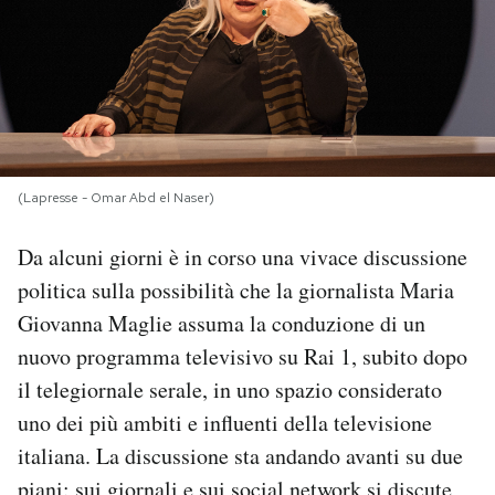
PODCAST
NEWSLETTER
I MIEI PREFERITI
(Lapresse - Omar Abd el Naser)
Da alcuni giorni è in corso una vivace discussione
SHOP
politica sulla possibilità che la giornalista Maria
Giovanna Maglie assuma la conduzione di un
CALENDARIO
nuovo programma televisivo su Rai 1, subito dopo
il telegiornale serale, in uno spazio considerato
AREA PERSONALE
uno dei più ambiti e influenti della televisione
italiana. La discussione sta andando avanti su due
Area Personale
Newsletter
piani: sui giornali e sui social network si discute