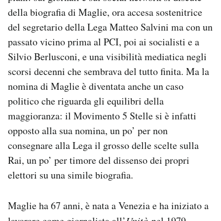
Notifiche mobile
della biografia di Maglie, ora accesa sostenitrice
Regala il Post
del segretario della Lega Matteo Salvini ma con un
Hai bisogno di aiuto?
passato vicino prima al PCI, poi ai socialisti e a
Esci
Silvio Berlusconi, e una visibilità mediatica negli
scorsi decenni che sembrava del tutto finita. Ma la
nomina di Maglie è diventata anche un caso
politico che riguarda gli equilibri della
maggioranza: il Movimento 5 Stelle si è infatti
opposto alla sua nomina, un po’ per non
consegnare alla Lega il grosso delle scelte sulla
Rai, un po’ per timore del dissenso dei propri
elettori su una simile biografia.
Maglie ha 67 anni, è nata a Venezia e ha iniziato a
lavorare come giornalista all’
Unità
nel 1979,