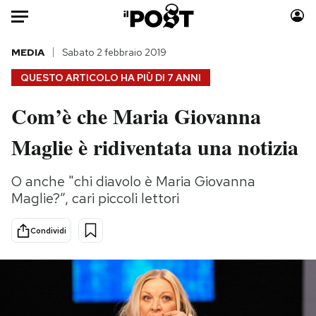
Auto
MEDIA
Sabato 2 febbraio 2019
QUESTO ARTICOLO HA PIÙ DI
7 ANNI
HOME
Com’è che Maria Giovanna
Italia
Moda
Maglie è ridiventata una notizia
Mondo
Libri
Politica
Consumismi
O anche "chi diavolo è Maria Giovanna
Tecnologia
Storie/Idee
Maglie?”, cari piccoli lettori
Internet
Ok Boomer!
Scienza
Media
Condividi
Cultura
Europa
Economia
Altrecose
Sport
Mondiali calcio 2026