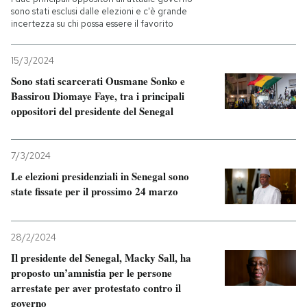
sono stati esclusi dalle elezioni e c'è grande
incertezza su chi possa essere il favorito
PODCAST
15/3/2024
NEWSLETTER
Sono stati scarcerati Ousmane Sonko e
Bassirou Diomaye Faye, tra i principali
oppositori del presidente del Senegal
I MIEI PREFERITI
7/3/2024
SHOP
Le elezioni presidenziali in Senegal sono
state fissate per il prossimo 24 marzo
CALENDARIO
28/2/2024
AREA PERSONALE
Il presidente del Senegal, Macky Sall, ha
proposto un’amnistia per le persone
Entra
arrestate per aver protestato contro il
governo