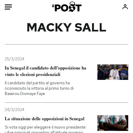
Auto
MACKY SALL
HOME
Italia
Moda
Mondo
Libri
25/3/2024
Politica
Consumismi
In Senegal il candidato dell’opposizione ha
vinto le elezioni presidenziali
Tecnologia
Storie/Idee
Il candidato del partito al governo ha
Internet
Ok Boomer!
riconosciuto la vittoria al primo turno di
Scienza
Media
Bassirou Diomaye Faye
Cultura
Europa
Economia
Altrecose
24/3/2024
La situazione delle opposizioni in Senegal
Sport
Mondiali calcio 2026
Si vota oggi per eleggere il nuovo presidente:
i due principali oppositori all'attuale governo