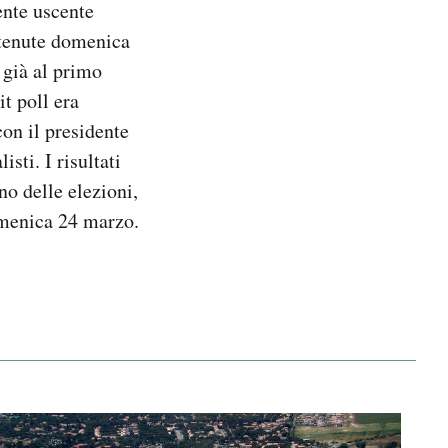
ente uscente
tenute domenica
 già al primo
it poll era
on il presidente
sti. I risultati
no delle elezioni,
omenica 24 marzo.