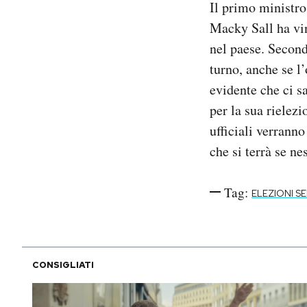
Il primo minist
Notifiche mobile
Macky Sall ha vi
Regala il Post
nel paese. Second
Hai bisogno di aiuto?
Esci
turno, anche se l’
evidente che ci s
per la sua rielezi
ufficiali verranno
che si terrà se n
Tag:
ELEZIONI S
CONSIGLIATI