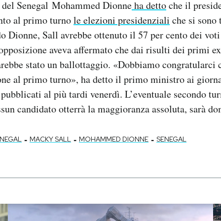
ro del Senegal Mohammed Dionne
ha detto
che il presid
nto al primo turno
le elezioni presidenziali
che si sono 
o Dionne, Sall avrebbe ottenuto il 57 per cento dei voti
opposizione aveva affermato che dai risulti dei primi ex
arebbe stato un ballottaggio. «Dobbiamo congratularci c
one al primo turno», ha detto il primo ministro ai giornali
 pubblicati al più tardi venerdì. L’eventuale secondo tur
essun candidato otterrà la maggioranza assoluta, sarà d
-
-
-
ENEGAL
MACKY SALL
MOHAMMED DIONNE
SENEGAL