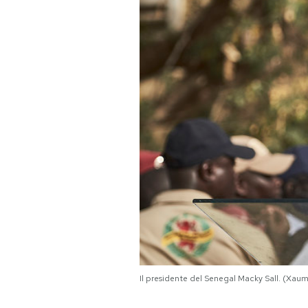
PODCAST
NEWSLETTER
I MIEI PREFERITI
SHOP
CALENDARIO
AREA PERSONALE
Il presidente del Senegal Macky Sall. (Xau
Area Personale
Newsletter