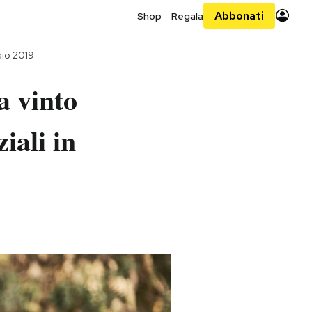
Abbonati
Shop
Regala
aio 2019
a vinto
iali in