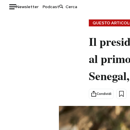
Newsletter
Podcast
Auto
QUESTO ARTICOLO
HOME
Il presi
Italia
Moda
al primo
Mondo
Libri
Politica
Consumismi
Senegal,
Tecnologia
Storie/Idee
Internet
Ok Boomer!
Scienza
Media
Condividi
Cultura
Europa
Economia
Altrecose
Sport
Mondiali calcio 2026