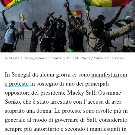
PODCAST
NEWSLETTER
I MIEI PREFERITI
Proteste a Dakar, venerdì 5 marzo 2021. (AP Photo/ Sylvain Cherkaoui)
SHOP
In Senegal da alcuni giorni ci sono
manifestazioni
e proteste
in sostegno di uno dei principali
oppositori del presidente Macky Sall, Ousmane
CALENDARIO
Sonko, che è stato arrestato con l’accusa di aver
stuprato una donna. Le proteste sono rivolte più in
AREA PERSONALE
generale al modo di governare di Sall, considerato
Area Personale
sempre più autoritario e secondo i manifestanti in
Newsletter