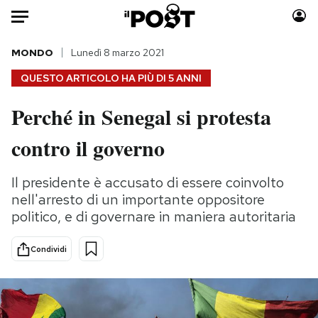
Auto
MONDO
Lunedì 8 marzo 2021
QUESTO ARTICOLO HA PIÙ DI
5 ANNI
HOME
Perché in Senegal si protesta
Italia
Moda
contro il governo
Mondo
Libri
Politica
Consumismi
Il presidente è accusato di essere coinvolto
Tecnologia
Storie/Idee
nell'arresto di un importante oppositore
Internet
Ok Boomer!
politico, e di governare in maniera autoritaria
Scienza
Media
Cultura
Europa
Condividi
Economia
Altrecose
Sport
Mondiali calcio 2026