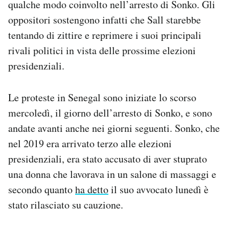
qualche modo coinvolto nell’arresto di Sonko. Gli
Notifiche mobile
oppositori sostengono infatti che Sall starebbe
Regala il Post
tentando di zittire e reprimere i suoi principali
Hai bisogno di aiuto?
Esci
rivali politici in vista delle prossime elezioni
presidenziali.
Le proteste in Senegal sono iniziate lo scorso
mercoledì, il giorno dell’arresto di Sonko, e sono
andate avanti anche nei giorni seguenti. Sonko, che
nel 2019 era arrivato terzo alle elezioni
presidenziali, era stato accusato di aver stuprato
una donna che lavorava in un salone di massaggi e
secondo quanto
ha detto
il suo avvocato lunedì è
stato rilasciato su cauzione.