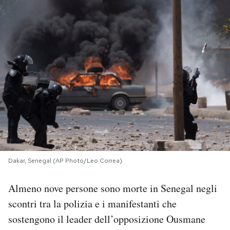
PODCAST
NEWSLETTER
I MIEI PREFERITI
SHOP
CALENDARIO
Dakar, Senegal (AP Photo/Leo Correa)
Almeno nove persone sono morte in Senegal negli
AREA PERSONALE
scontri tra la polizia e i manifestanti che
Area Personale
sostengono il leader dell’opposizione Ousmane
Newsletter