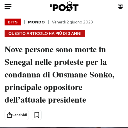
Auto
BITS
MONDO
Venerdì 2 giugno 2023
QUESTO ARTICOLO HA PIÙ DI
3 ANNI
HOME
Nove persone sono morte in
Italia
Moda
Mondo
Libri
Senegal nelle proteste per la
Politica
Consumismi
condanna di Ousmane Sonko,
Tecnologia
Storie/Idee
Internet
Ok Boomer!
principale oppositore
Scienza
Media
dell’attuale presidente
Cultura
Europa
Economia
Altrecose
Sport
Mondiali calcio 2026
Condividi