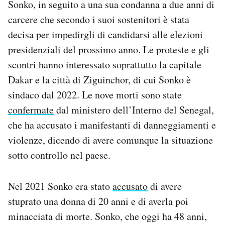
Sonko, in seguito a una sua condanna a due anni di
Notifiche mobile
carcere che secondo i suoi sostenitori è stata
Regala il Post
decisa per impedirgli di candidarsi alle elezioni
Hai bisogno di aiuto?
Esci
presidenziali del prossimo anno. Le proteste e gli
scontri hanno interessato soprattutto la capitale
Dakar e la città di Ziguinchor, di cui Sonko è
sindaco dal 2022. Le nove morti sono state
confermate
dal ministero dell’Interno del Senegal,
che ha accusato i manifestanti di danneggiamenti e
violenze, dicendo di avere comunque la situazione
sotto controllo nel paese.
Nel 2021 Sonko era stato
accusato
di avere
stuprato una donna di 20 anni e di averla poi
minacciata di morte. Sonko, che oggi ha 48 anni,