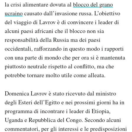
la crisi alimentare dovuta al
blocco del grano
Notifiche mobile
ucraino
causato dall’invasione russa. L’obiettivo
Regala il Post
Hai bisogno di aiuto?
del viaggio di Lavrov è di convincere i leader di
Esci
alcuni paesi africani che il blocco non sia
responsabilità della Russia ma dei paesi
occidentali, rafforzando in questo modo i rapporti
con una parte di mondo che per ora si è mantenuta
piuttosto neutrale rispetto al conflitto, ma che
potrebbe tornare molto utile come alleata.
Domenica Lavrov è stato ricevuto dal ministro
degli Esteri dell’Egitto e nei prossimi giorni ha in
programma di incontrare i leader di Etiopia,
Uganda e Repubblica del Congo. Secondo alcuni
commentatori, per gli interessi e le predisposizioni