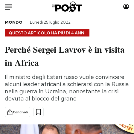
Auto
MONDO
Lunedì 25 luglio 2022
QUESTO ARTICOLO HA PIÙ DI
4 ANNI
HOME
Perché Sergei Lavrov è in visita
Italia
Moda
in Africa
Mondo
Libri
Politica
Consumismi
Il ministro degli Esteri russo vuole convincere
Tecnologia
Storie/Idee
alcuni leader africani a schierarsi con la Russia
Internet
Ok Boomer!
nella guerra in Ucraina, nonostante la crisi
Scienza
Media
dovuta al blocco del grano
Cultura
Europa
Economia
Altrecose
Condividi
Sport
Mondiali calcio 2026