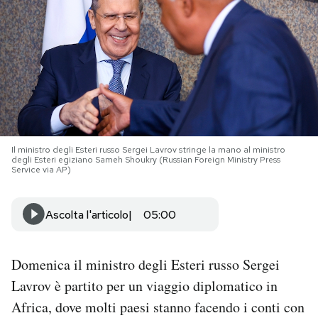
PODCAST
NEWSLETTER
I MIEI PREFERITI
Il ministro degli Esteri russo Sergei Lavrov stringe la mano al ministro
degli Esteri egiziano Sameh Shoukry (Russian Foreign Ministry Press
SHOP
Service via AP)
Ascolta l'articolo
05:00
CALENDARIO
AREA PERSONALE
Domenica il ministro degli Esteri russo Sergei
Lavrov è partito per un viaggio diplomatico in
Area Personale
Africa, dove molti paesi stanno facendo i conti con
Newsletter