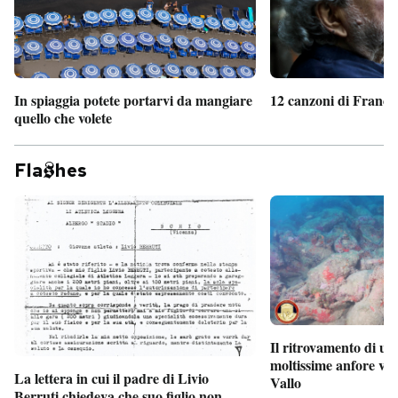
In spiaggia potete portarvi da mangiare
12 canzoni di France
quello che volete
Fla
hes
Il ritrovamento di un
moltissime anfore vi
La lettera in cui il padre di Livio
Vallo
Berruti chiedeva che suo figlio non