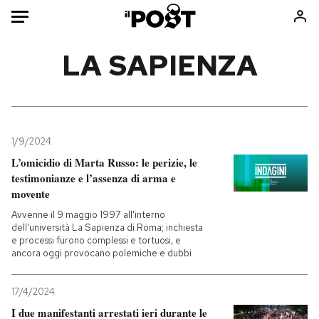
Auto
LA SAPIENZA
HOME
Italia
Moda
Mondo
Libri
1/9/2024
Politica
Consumismi
L’omicidio di Marta Russo: le perizie, le
testimonianze e l’assenza di arma e
Tecnologia
Storie/Idee
movente
Internet
Ok Boomer!
Avvenne il 9 maggio 1997 all'interno
Scienza
Media
dell'università La Sapienza di Roma; inchiesta
e processi furono complessi e tortuosi, e
Cultura
Europa
ancora oggi provocano polemiche e dubbi
Economia
Altrecose
Sport
Mondiali calcio 2026
17/4/2024
I due manifestanti arrestati ieri durante le