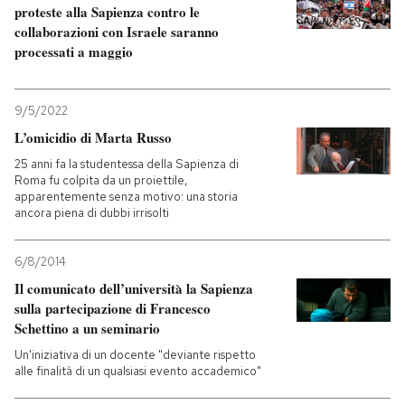
proteste alla Sapienza contro le
collaborazioni con Israele saranno
PODCAST
processati a maggio
NEWSLETTER
9/5/2022
L’omicidio di Marta Russo
I MIEI PREFERITI
25 anni fa la studentessa della Sapienza di
Roma fu colpita da un proiettile,
apparentemente senza motivo: una storia
ancora piena di dubbi irrisolti
SHOP
6/8/2014
CALENDARIO
Il comunicato dell’università la Sapienza
sulla partecipazione di Francesco
Schettino a un seminario
AREA PERSONALE
Un'iniziativa di un docente "deviante rispetto
alle finalità di un qualsiasi evento accademico"
Entra