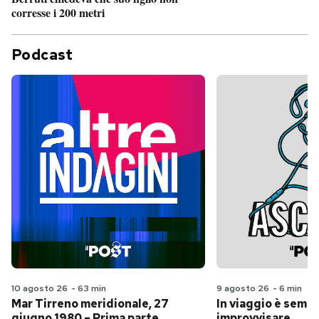
corresse i 200 metri
Podcast
10 agosto 26
-
63 min
9 agosto 26
-
6 min
Mar Tirreno meridionale, 27
In viaggio è sempr
giugno 1980 – Prima parte
improvvisare