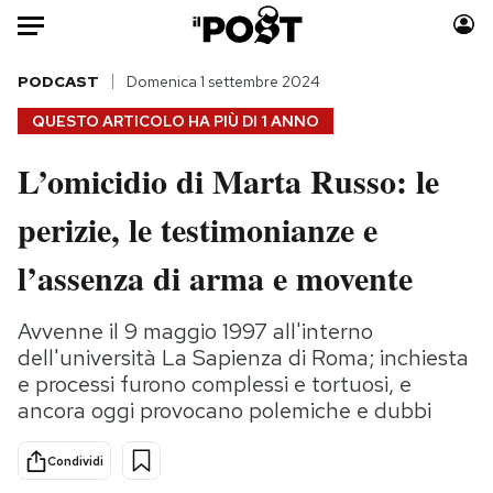
Auto
PODCAST
Domenica 1 settembre 2024
QUESTO ARTICOLO HA PIÙ DI
1 ANNO
HOME
L’omicidio di Marta Russo: le
Italia
Moda
perizie, le testimonianze e
Mondo
Libri
Politica
Consumismi
l’assenza di arma e movente
Tecnologia
Storie/Idee
Internet
Ok Boomer!
Avvenne il 9 maggio 1997 all'interno
Scienza
Media
dell'università La Sapienza di Roma; inchiesta
Cultura
Europa
e processi furono complessi e tortuosi, e
ancora oggi provocano polemiche e dubbi
Economia
Altrecose
Sport
Mondiali calcio 2026
Condividi