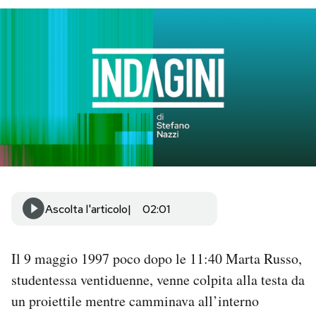
PODCAST
NEWSLETTER
I MIEI PREFERITI
SHOP
Ascolta l'articolo
02:01
CALENDARIO
Il 9 maggio 1997 poco dopo le 11:40 Marta Russo,
AREA PERSONALE
studentessa ventiduenne, venne colpita alla testa da
Area Personale
un proiettile mentre camminava all’interno
Newsletter