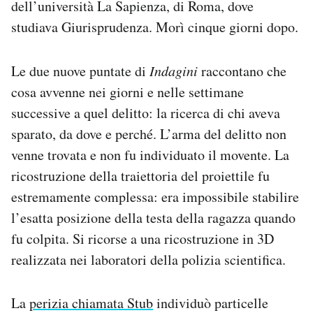
dell’università La Sapienza, di Roma, dove
Notifiche mobile
studiava Giurisprudenza. Morì cinque giorni dopo.
Regala il Post
Hai bisogno di aiuto?
Esci
Le due nuove puntate di
Indagini
raccontano che
cosa avvenne nei giorni e nelle settimane
successive a quel delitto: la ricerca di chi aveva
sparato, da dove e perché. L’arma del delitto non
venne trovata e non fu individuato il movente. La
ricostruzione della traiettoria del proiettile fu
estremamente complessa: era impossibile stabilire
l’esatta posizione della testa della ragazza quando
fu colpita. Si ricorse a una ricostruzione in 3D
realizzata nei laboratori della polizia scientifica.
La
perizia chiamata Stub
individuò particelle