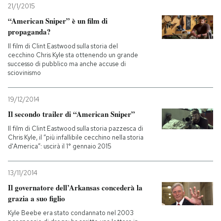
21/1/2015
“American Sniper” è un film di
PODCAST
propaganda?
Il film di Clint Eastwood sulla storia del
NEWSLETTER
cecchino Chris Kyle sta ottenendo un grande
successo di pubblico ma anche accuse di
sciovinismo
I MIEI PREFERITI
19/12/2014
Il secondo trailer di “American Sniper”
SHOP
Il film di Clint Eastwood sulla storia pazzesca di
Chris Kyle, il “più infallibile cecchino nella storia
d'America”: uscirà il 1° gennaio 2015
CALENDARIO
13/11/2014
AREA PERSONALE
Il governatore dell’Arkansas concederà la
grazia a suo figlio
Entra
Kyle Beebe era stato condannato nel 2003