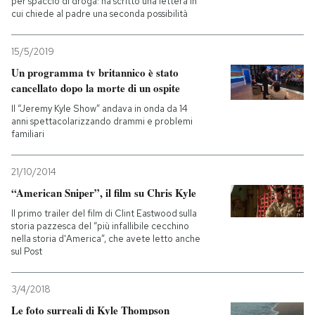
per spaccio di droga: ha scritto una lettera in
cui chiede al padre una seconda possibilità
15/5/2019
Un programma tv britannico è stato
cancellato dopo la morte di un ospite
Il “Jeremy Kyle Show” andava in onda da 14
anni spettacolarizzando drammi e problemi
familiari
21/10/2014
“American Sniper”, il film su Chris Kyle
Il primo trailer del film di Clint Eastwood sulla
storia pazzesca del “più infallibile cecchino
nella storia d'America”, che avete letto anche
sul Post
3/4/2018
Le foto surreali di Kyle Thompson