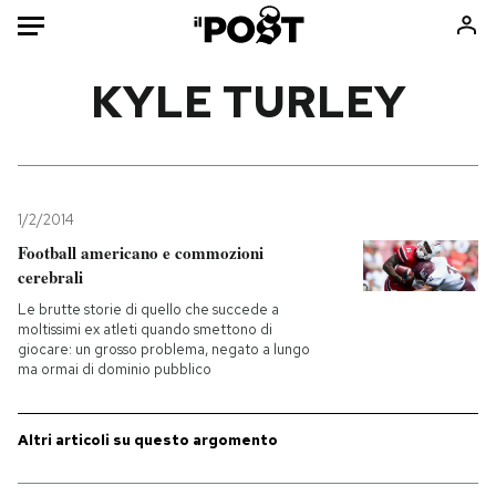
Auto
KYLE TURLEY
HOME
Italia
Moda
Mondo
Libri
1/2/2014
Politica
Consumismi
Football americano e commozioni
cerebrali
Tecnologia
Storie/Idee
Le brutte storie di quello che succede a
Internet
Ok Boomer!
moltissimi ex atleti quando smettono di
Scienza
Media
giocare: un grosso problema, negato a lungo
ma ormai di dominio pubblico
Cultura
Europa
Economia
Altrecose
Altri articoli su questo argomento
Sport
Mondiali calcio 2026