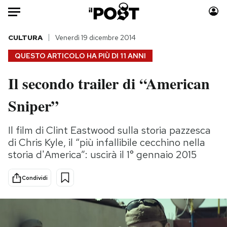
Auto
CULTURA
Venerdì 19 dicembre 2014
QUESTO ARTICOLO HA PIÙ DI
11 ANNI
HOME
Il secondo trailer di “American
Italia
Moda
Sniper”
Mondo
Libri
Politica
Consumismi
Il film di Clint Eastwood sulla storia pazzesca
Tecnologia
Storie/Idee
di Chris Kyle, il “più infallibile cecchino nella
Internet
Ok Boomer!
storia d'America”: uscirà il 1° gennaio 2015
Scienza
Media
Cultura
Europa
Condividi
Economia
Altrecose
Sport
Mondiali calcio 2026