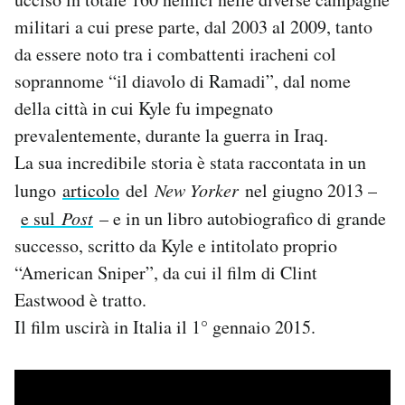
Notifiche mobile
militari a cui prese parte, dal 2003 al 2009, tanto
Regala il Post
da essere noto tra i combattenti iracheni col
Hai bisogno di aiuto?
soprannome “il diavolo di Ramadi”, dal nome
Esci
della città in cui Kyle fu impegnato
prevalentemente, durante la guerra in Iraq.
La sua incredibile storia è stata raccontata in un
lungo
articolo
del
New Yorker
nel giugno 2013 –
e sul
Post
– e in un libro autobiografico di grande
successo, scritto da Kyle e intitolato proprio
“American Sniper”, da cui il film di Clint
Eastwood è tratto.
Il film uscirà in Italia il 1° gennaio 2015.