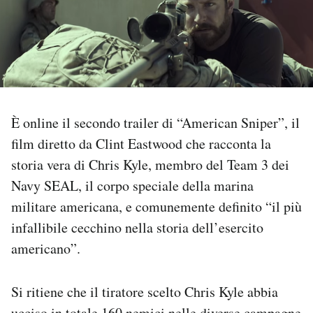
PODCAST
NEWSLETTER
È online il secondo trailer di “American Sniper”, il
I MIEI PREFERITI
film diretto da Clint Eastwood che racconta la
storia vera di Chris Kyle, membro del Team 3 dei
SHOP
Navy SEAL, il corpo speciale della marina
militare americana, e comunemente definito “il più
CALENDARIO
infallibile cecchino nella storia dell’esercito
americano”.
AREA PERSONALE
Area Personale
Si ritiene che il tiratore scelto Chris Kyle abbia
Newsletter
ucciso in totale 160 nemici nelle diverse campagne