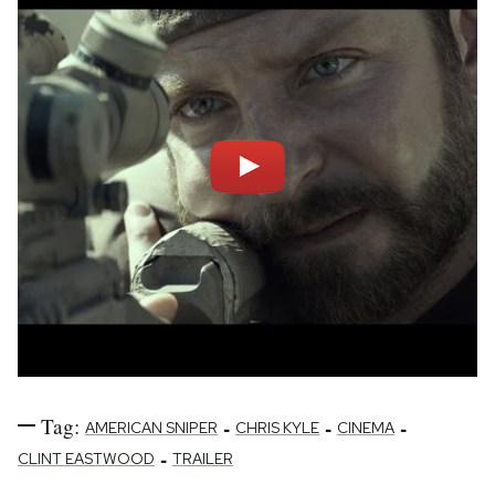
Tag:
-
-
-
AMERICAN SNIPER
CHRIS KYLE
CINEMA
-
CLINT EASTWOOD
TRAILER