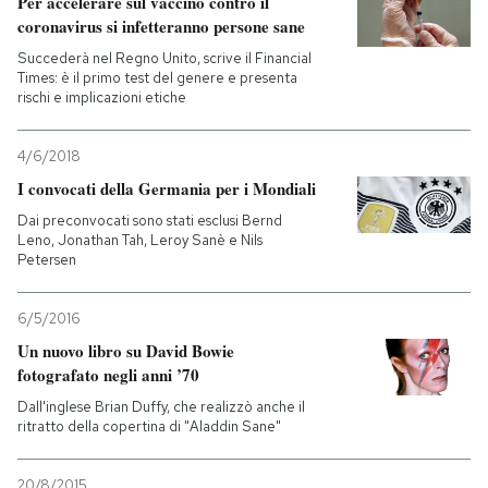
Per accelerare sul vaccino contro il
coronavirus si infetteranno persone sane
PODCAST
Succederà nel Regno Unito, scrive il Financial
Times: è il primo test del genere e presenta
rischi e implicazioni etiche
NEWSLETTER
4/6/2018
I convocati della Germania per i Mondiali
I MIEI PREFERITI
Dai preconvocati sono stati esclusi Bernd
Leno, Jonathan Tah, Leroy Sanè e Nils
SHOP
Petersen
6/5/2016
CALENDARIO
Un nuovo libro su David Bowie
fotografato negli anni ’70
AREA PERSONALE
Dall'inglese Brian Duffy, che realizzò anche il
ritratto della copertina di "Aladdin Sane"
Entra
20/8/2015