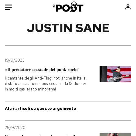
Auto
JUSTIN SANE
HOME
Italia
Moda
Mondo
Libri
19/9/2023
Politica
Consumismi
«Il predatore sessuale del punk rock»
Tecnologia
Storie/Idee
Il cantante degli Anti-Flag, noti anche in Italia,
è stato accusato di abusi sessuali da 13 donne:
Internet
Ok Boomer!
in molti casi erano minorenni
Scienza
Media
Cultura
Europa
Altri articoli su questo argomento
Economia
Altrecose
Sport
Mondiali calcio 2026
25/9/2020