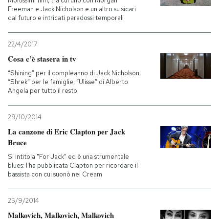
Moltissimi film, tra cui uno con Morgan
Freeman e Jack Nicholson e un altro su sicari
dal futuro e intricati paradossi temporali
22/4/2017
Cosa c’è stasera in tv
“Shining” per il compleanno di Jack Nicholson,
“Shrek” per le famiglie, “Ulisse” di Alberto
Angela per tutto il resto
29/10/2014
La canzone di Eric Clapton per Jack
Bruce
Si intitola "For Jack" ed è una strumentale
blues: l'ha pubblicata Clapton per ricordare il
bassista con cui suonò nei Cream
25/9/2014
Malkovich, Malkovich, Malkovich