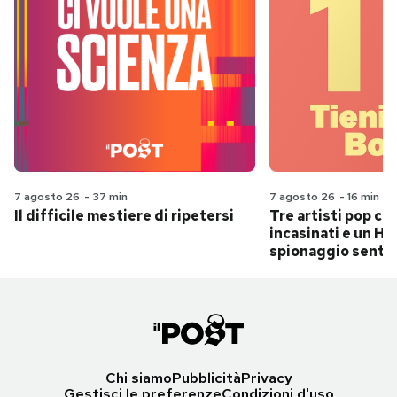
7 agosto 26
-
37 min
7 agosto 26
-
16 min
Il difficile mestiere di ripetersi
Tre artisti pop ch
incasinati e un Hit
spionaggio senti
Chi siamo
Pubblicità
Privacy
Gestisci le preferenze
Condizioni d'uso