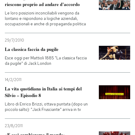
riescono proprio ad andare d’accordo
PODCAST
Le loro posizioni inconciliabili vengono da
lontano e rispondono a logiche aziendali,
occupazionali e anche di propaganda politica
NEWSLETTER
29/7/2010
La classica faccia da pugile
I MIEI PREFERITI
Esce oggi per Mattioli 1885 "La classica faccia
da pugile" di Jack London
SHOP
14/2/2011
La vita quotidiana in Italia ai tempi del
CALENDARIO
Silvio – Episodio 8
Libro di Enrico Brizzi, ottava puntata (dopo un
piccolo salto): "Jack Frusciante" arriva in tv
AREA PERSONALE
Entra
23/8/2011
«E così cambieremo il mondo»