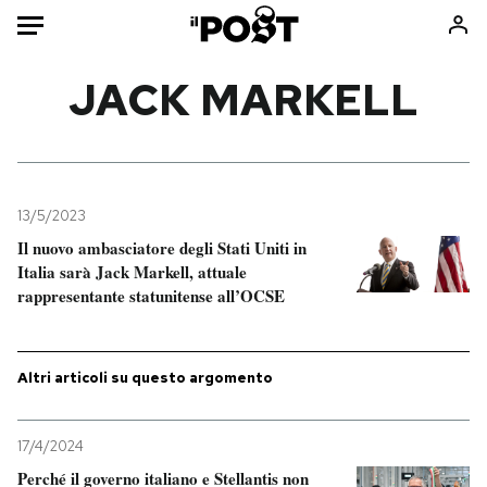
Auto
JACK MARKELL
HOME
Italia
Moda
Mondo
Libri
13/5/2023
Politica
Consumismi
Il nuovo ambasciatore degli Stati Uniti in
Italia sarà Jack Markell, attuale
Tecnologia
Storie/Idee
rappresentante statunitense all’OCSE
Internet
Ok Boomer!
Scienza
Media
Cultura
Europa
Altri articoli su questo argomento
Economia
Altrecose
Sport
Mondiali calcio 2026
17/4/2024
Perché il governo italiano e Stellantis non