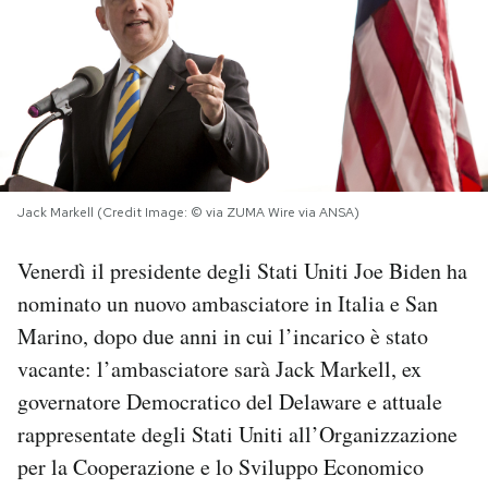
PODCAST
NEWSLETTER
I MIEI PREFERITI
Jack Markell (Credit Image: © via ZUMA Wire via ANSA)
SHOP
Venerdì il presidente degli Stati Uniti Joe Biden ha
nominato un nuovo ambasciatore in Italia e San
CALENDARIO
Marino, dopo due anni in cui l’incarico è stato
vacante: l’ambasciatore sarà Jack Markell, ex
governatore Democratico del Delaware e attuale
AREA PERSONALE
rappresentate degli Stati Uniti all’Organizzazione
Area Personale
per la Cooperazione e lo Sviluppo Economico
Newsletter