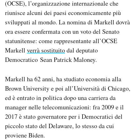
(OCSE), l’organizzazione internazionale che
Notifiche mobile
riunisce alcuni dei paesi economicamente più
Regala il Post
sviluppati al mondo. La nomina di Markell dovrà
Hai bisogno di aiuto?
Esci
ora essere confermata con un voto del Senato
statunitense: come rappresentante all’OCSE
Markell
verrà sostituito
dal deputato
Democratico Sean Patrick Maloney.
Markell ha 62 anni, ha studiato economia alla
Brown University e poi all’Università di Chicago,
ed è entrato in politica dopo una carriera da
manager nelle telecomunicazioni: fra 2009 e il
2017 è stato governatore per i Democratici del
piccolo stato del Delaware, lo stesso da cui
proviene Biden.