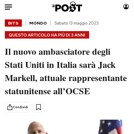
Auto
BITS
MONDO
Sabato 13 maggio 2023
QUESTO ARTICOLO HA PIÙ DI
3 ANNI
HOME
Il nuovo ambasciatore degli
Italia
Moda
Mondo
Libri
Stati Uniti in Italia sarà Jack
Politica
Consumismi
Markell, attuale rappresentante
Tecnologia
Storie/Idee
Internet
Ok Boomer!
statunitense all’OCSE
Scienza
Media
Cultura
Europa
Condividi
Economia
Altrecose
Sport
Mondiali calcio 2026