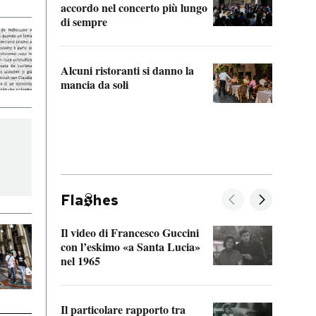
accordo nel concerto più lungo
di sempre
Il ci
parla
Alcuni ristoranti si danno la
nessu
mancia da soli
Fla
hes
Il video di Francesco Guccini
Sulla
con l’eskimo «a Santa Lucia»
vorti
nel 1965
veder
Il particolare rapporto tra
La ve