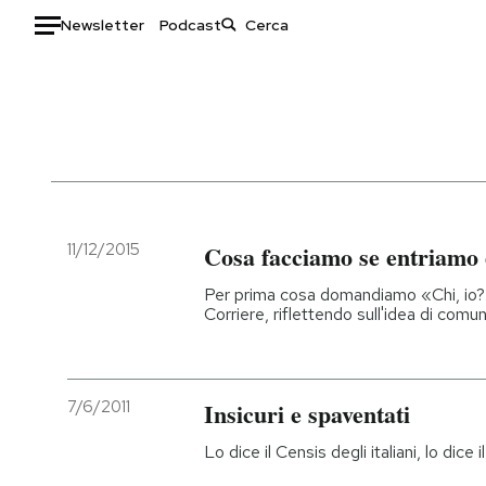
Newsletter
Podcast
Auto
HOME
Italia
Moda
Mondo
Libri
Politica
Consumismi
11/12/2015
Cosa facciamo se entriamo 
Tecnologia
Storie/Idee
Per prima cosa domandiamo «Chi, io?»
Internet
Ok Boomer!
Corriere, riflettendo sull'idea di comunit
Scienza
Media
Cultura
Europa
Economia
Altrecose
7/6/2011
Insicuri e spaventati
Sport
Mondiali calcio 2026
Lo dice il Censis degli italiani, lo dice 