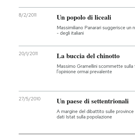
PODCAST
8/2/2011
Un popolo di liceali
Massimiliano Panarari suggerisce un 
NEWSLETTER
- degli italiani
I MIEI PREFERITI
20/1/2011
La buccia del chinotto
Massimo Gramellini scommette sulla fo
l'opinione ormai prevalente
SHOP
CALENDARIO
27/5/2010
Un paese di settentrionali
A margine del dibattito sulle province
AREA PERSONALE
dati Istat sulla popolazione
Entra