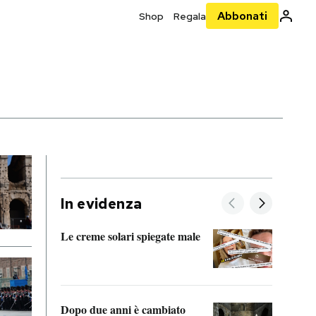
Abbonati
Shop
Regala
In evidenza
Le creme solari spiegate male
FitAc
guerr
Dopo due anni è cambiato
A cos