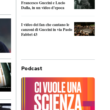
Francesco Guccini e Lucio
“Loco
Dalla, in un video d’epoca
Franc
I video dei fan che cantano le
Il de
canzoni di Guccini in via Paolo
Edoar
Fabbri 43
cappi
Podcast