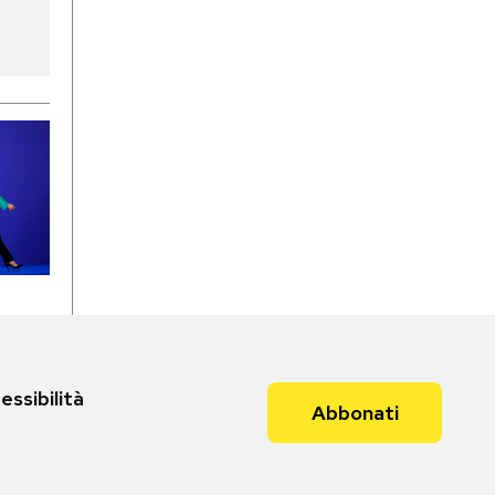
essibilità
Abbonati