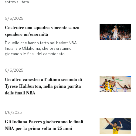
sottovalutata
PODCAST
9/6/2025
Costruire una squadra vincente senza
NEWSLETTER
spendere un’enormità
È quello che hanno fatto nel basket NBA
Indiana e Oklahoma, che ora si stanno
I MIEI PREFERITI
giocando le finali del campionato
6/6/2025
SHOP
Un altro canestro all’ultimo secondo di
Tyrese Haliburton, nella prima partita
delle finali NBA
CALENDARIO
AREA PERSONALE
1/6/2025
Gli Indiana Pacers giocheranno le finali
Entra
NBA per la prima volta in 25 anni