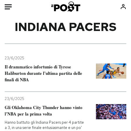
Auto
INDIANA PACERS
HOME
Italia
Moda
Mondo
Libri
23/6/2025
Politica
Consumismi
Il drammatico infortunio di Tyrese
Haliburton durante l’ultima partita delle
Tecnologia
Storie/Idee
finali di NBA
Internet
Ok Boomer!
Scienza
Media
23/6/2025
Cultura
Europa
Gli Oklahoma City Thunder hanno vinto
Economia
Altrecose
l’NBA per la prima volta
Sport
Mondiali calcio 2026
Hanno battuto gli Indiana Pacers per 4 partite
a 3, in una serie finale entusiasmante e un po'