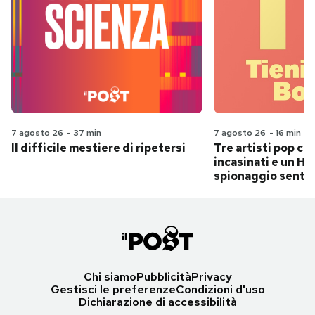
7 agosto 26
-
37 min
7 agosto 26
-
16 min
Il difficile mestiere di ripetersi
Tre artisti pop ch
incasinati e un Hit
spionaggio senti
Chi siamo
Pubblicità
Privacy
Gestisci le preferenze
Condizioni d'uso
Dichiarazione di accessibilità