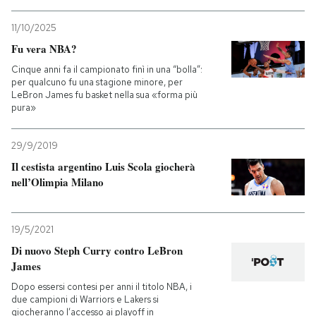
11/10/2025
Fu vera NBA?
Cinque anni fa il campionato finì in una “bolla”:
per qualcuno fu una stagione minore, per
LeBron James fu basket nella sua «forma più
pura»
29/9/2019
Il cestista argentino Luis Scola giocherà
nell’Olimpia Milano
19/5/2021
Di nuovo Steph Curry contro LeBron
James
Dopo essersi contesi per anni il titolo NBA, i
due campioni di Warriors e Lakers si
giocheranno l’accesso ai playoff in