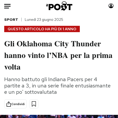
Auto
SPORT
Lunedì 23 giugno 2025
QUESTO ARTICOLO HA PIÙ DI
1 ANNO
HOME
Gli Oklahoma City Thunder
Italia
Moda
hanno vinto l’NBA per la prima
Mondo
Libri
Politica
Consumismi
volta
Tecnologia
Storie/Idee
Internet
Ok Boomer!
Hanno battuto gli Indiana Pacers per 4
Scienza
Media
partite a 3, in una serie finale entusiasmante
Cultura
Europa
e un po' sottovalutata
Economia
Altrecose
Condividi
Sport
Mondiali calcio 2026