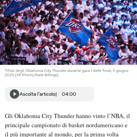
PODCAST
NEWSLETTER
I MIEI PREFERITI
Tifosi degli Oklahoma City Thunder durante gara 1 delle finali, 5 giugno
SHOP
2025 (AP Photo/Nate Billings)
CALENDARIO
Ascolta l'articolo
04:00
AREA PERSONALE
Gli Oklahoma City Thunder hanno vinto l’NBA, il
principale campionato di basket nordamericano e
Area Personale
il più importante al mondo, per la prima volta
Newsletter