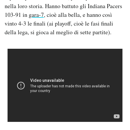
Notifiche mobile
nella loro storia. Hanno battuto gli Indiana Pacers
Regala il Post
103-91 in
gara-7
, cioè alla bella, e hanno così
Hai bisogno di aiuto?
vinto 4-3 le finali (ai playoff, cioè le fasi finali
Esci
della lega, si gioca al meglio di sette partite).