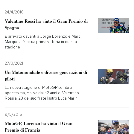
PODCAST
24/4/2016
Valentino Rossi ha vinto il Gran Premio di
Spagna
NEWSLETTER
È arrivato davanti a Jorge Lorenzo e Marc
Marquez: è la sua prima vittoria in questa
stagione
I MIEI PREFERITI
27/3/2021
SHOP
Un Motomondiale e diverse generazioni di
piloti
La nuova stagione di MotoGP sembra
CALENDARIO
apertissima, e si va dai 42 anni di Valentino
Rossi ai 23 del suo fratellastro Luca Marini
AREA PERSONALE
8/5/2016
MotoGP, Lorenzo ha vinto il Gran
Entra
Premio di Francia