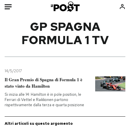
Auto
GP SPAGNA
FORMULA 1 TV
HOME
Italia
Moda
Mondo
Libri
Politica
Consumismi
14/5/2017
Tecnologia
Storie/Idee
Il Gran Premio di Spagna di Formula 1 è
Internet
Ok Boomer!
stato vinto da Hamilton
Scienza
Media
Si inizia alle 14: Hamilton è in pole position, le
Cultura
Europa
Ferrari di Vettel e Raikkonen partono
rispettivamente dalla terza e quarta posizione
Economia
Altrecose
Sport
Mondiali calcio 2026
Altri articoli su questo argomento