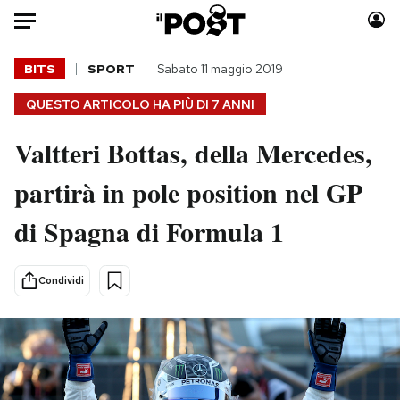
Auto
BITS
SPORT
Sabato 11 maggio 2019
QUESTO ARTICOLO HA PIÙ DI
7 ANNI
HOME
Valtteri Bottas, della Mercedes,
Italia
Moda
Mondo
Libri
partirà in pole position nel GP
Politica
Consumismi
di Spagna di Formula 1
Tecnologia
Storie/Idee
Internet
Ok Boomer!
Scienza
Media
Condividi
Cultura
Europa
Economia
Altrecose
Sport
Mondiali calcio 2026