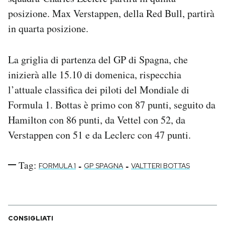
Notifiche mobile
posizione. Max Verstappen, della Red Bull, partirà
Regala il Post
in quarta posizione.
Hai bisogno di aiuto?
Esci
La griglia di partenza del GP di Spagna, che
inizierà alle 15.10 di domenica, rispecchia
l’attuale classifica dei piloti del Mondiale di
Formula 1. Bottas è primo con 87 punti, seguito da
Hamilton con 86 punti, da Vettel con 52, da
Verstappen con 51 e da Leclerc con 47 punti.
Tag:
-
-
FORMULA 1
GP SPAGNA
VALTTERI BOTTAS
CONSIGLIATI