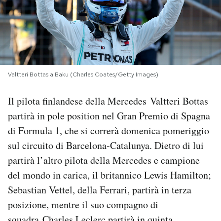
PODCAST
NEWSLETTER
Valtteri Bottas a Baku (Charles Coates/Getty Images)
I MIEI PREFERITI
Il pilota finlandese della Mercedes Valtteri Bottas
partirà in pole position nel Gran Premio di Spagna
SHOP
di Formula 1, che si correrà domenica pomeriggio
sul circuito di Barcelona-Catalunya. Dietro di lui
CALENDARIO
partirà l’altro pilota della Mercedes e campione
del mondo in carica, il britannico Lewis Hamilton;
AREA PERSONALE
Sebastian Vettel, della Ferrari, partirà in terza
posizione, mentre il suo compagno di
Area Personale
Newsletter
squadra Charles Leclerc partirà in quinta