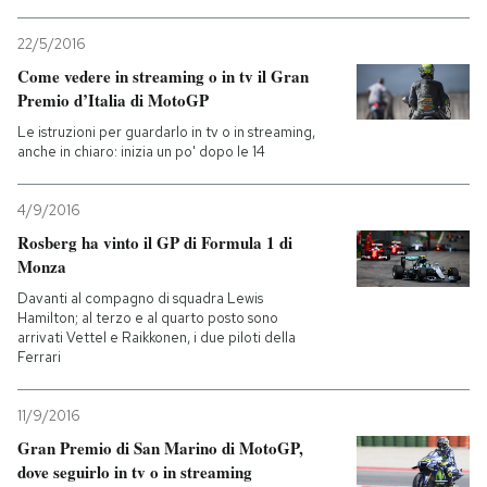
PODCAST
22/5/2016
Come vedere in streaming o in tv il Gran
Premio d’Italia di MotoGP
NEWSLETTER
Le istruzioni per guardarlo in tv o in streaming,
anche in chiaro: inizia un po' dopo le 14
I MIEI PREFERITI
4/9/2016
Rosberg ha vinto il GP di Formula 1 di
SHOP
Monza
Davanti al compagno di squadra Lewis
Hamilton; al terzo e al quarto posto sono
CALENDARIO
arrivati Vettel e Raikkonen, i due piloti della
Ferrari
AREA PERSONALE
11/9/2016
Gran Premio di San Marino di MotoGP,
Entra
dove seguirlo in tv o in streaming