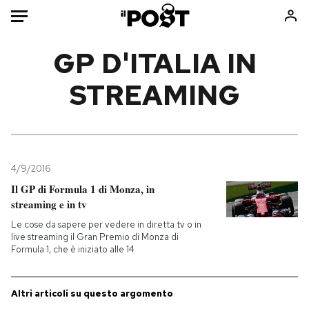
Auto
GP D'ITALIA IN
STREAMING
HOME
Italia
Moda
Mondo
Libri
Politica
Consumismi
4/9/2016
Tecnologia
Storie/Idee
Il GP di Formula 1 di Monza, in
Internet
Ok Boomer!
streaming e in tv
Scienza
Media
Le cose da sapere per vedere in diretta tv o in
Cultura
Europa
live streaming il Gran Premio di Monza di
Formula 1, che è iniziato alle 14
Economia
Altrecose
Sport
Mondiali calcio 2026
Altri articoli su questo argomento