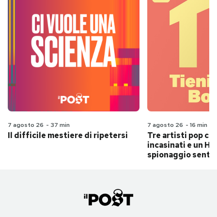
7 agosto 26
-
37 min
7 agosto 26
-
16 min
Il difficile mestiere di ripetersi
Tre artisti pop ch
incasinati e un Hit
spionaggio senti