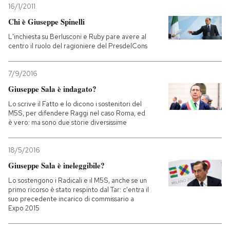
16/1/2011
Chi è Giuseppe Spinelli
PODCAST
L'inchiesta su Berlusconi e Ruby pare avere al
centro il ruolo del ragioniere del PresdelCons
NEWSLETTER
7/9/2016
Giuseppe Sala è indagato?
I MIEI PREFERITI
Lo scrive il Fatto e lo dicono i sostenitori del
M5S, per difendere Raggi nel caso Roma, ed
SHOP
è vero: ma sono due storie diversissime
18/5/2016
CALENDARIO
Giuseppe Sala è ineleggibile?
Lo sostengono i Radicali e il M5S, anche se un
AREA PERSONALE
primo ricorso è stato respinto dal Tar: c'entra il
suo precedente incarico di commissario a
Expo 2015
Entra