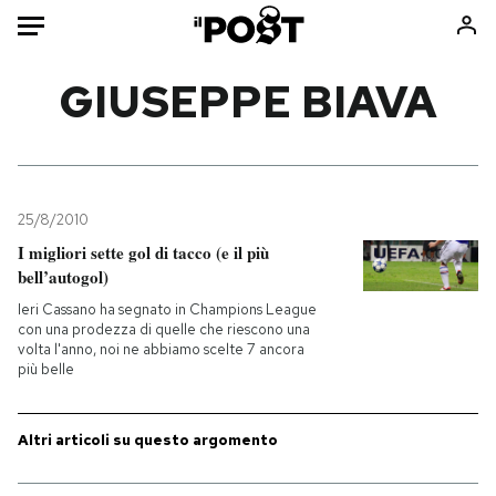
Auto
GIUSEPPE BIAVA
HOME
Italia
Moda
Mondo
Libri
25/8/2010
Politica
Consumismi
I migliori sette gol di tacco (e il più
bell’autogol)
Tecnologia
Storie/Idee
Ieri Cassano ha segnato in Champions League
Internet
Ok Boomer!
con una prodezza di quelle che riescono una
Scienza
Media
volta l'anno, noi ne abbiamo scelte 7 ancora
più belle
Cultura
Europa
Economia
Altrecose
Altri articoli su questo argomento
Sport
Mondiali calcio 2026