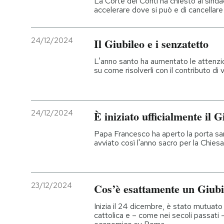
La Corte dei Conti ha chiesto al sind
accelerare dove si può e di cancellare 
PODCAST
24/12/2024
Il Giubileo e i senzatetto
NEWSLETTER
L'anno santo ha aumentato le attenzion
su come risolverli con il contributo di 
I MIEI PREFERITI
24/12/2024
È iniziato ufficialmente il G
SHOP
Papa Francesco ha aperto la porta sant
avviato così l'anno sacro per la Chiesa
CALENDARIO
AREA PERSONALE
23/12/2024
Cos’è esattamente un Giubi
Inizia il 24 dicembre, è stato mutuato
Entra
cattolica e – come nei secoli passati