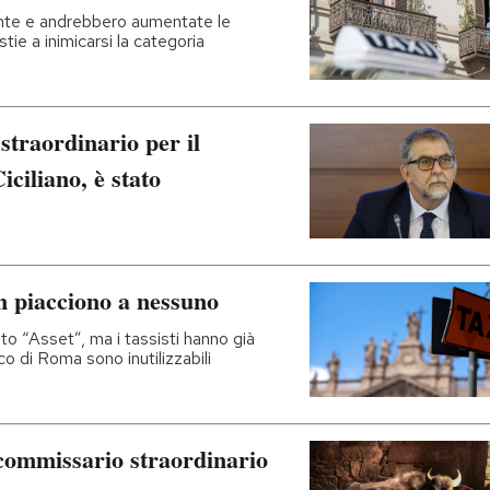
ciente e andrebbero aumentate le
tie a inimicarsi la categoria
straordinario per il
ciliano, è stato
n piacciono a nessuno
eto “Asset”, ma i tassisti hanno già
o di Roma sono inutilizzabili
commissario straordinario