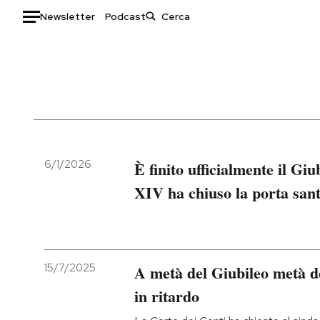
Newsletter
Podcast
Auto
HOME
Italia
Moda
Mondo
Libri
Politica
Consumismi
6/1/2026
È finito ufficialmente il G
Tecnologia
Storie/Idee
XIV ha chiuso la porta sant
Internet
Ok Boomer!
Scienza
Media
Cultura
Europa
Economia
Altrecose
15/7/2025
A metà del Giubileo metà de
Sport
Mondiali calcio 2026
in ritardo