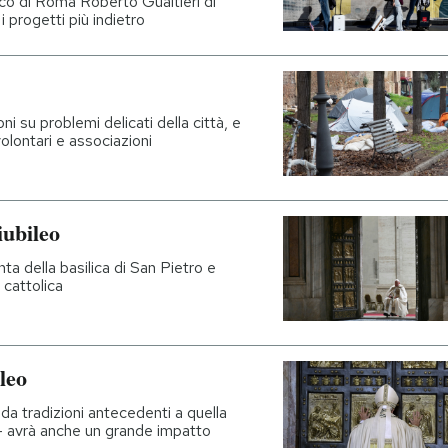
aco di Roma Roberto Gualtieri di
i progetti più indietro
i su problemi delicati della città, e
volontari e associazioni
iubileo
a della basilica di San Pietro e
 cattolica
leo
 da tradizioni antecedenti a quella
 – avrà anche un grande impatto