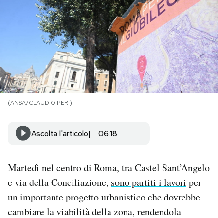
PODCAST
NEWSLETTER
I MIEI PREFERITI
(ANSA/CLAUDIO PERI)
SHOP
Ascolta l'articolo
06:18
CALENDARIO
Martedì nel centro di Roma, tra Castel Sant’Angelo
AREA PERSONALE
e via della Conciliazione,
sono partiti i lavori
per
un importante progetto urbanistico che dovrebbe
Area Personale
cambiare la viabilità della zona, rendendola
Newsletter