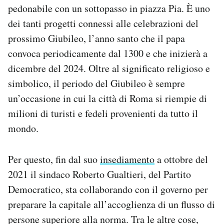
pedonabile con un sottopasso in piazza Pia. È uno
Notifiche mobile
Regala il Post
dei tanti progetti connessi alle celebrazioni del
Hai bisogno di aiuto?
prossimo Giubileo, l’anno santo che il papa
Esci
convoca periodicamente dal 1300 e che inizierà a
dicembre del 2024. Oltre al significato religioso e
simbolico, il periodo del Giubileo è sempre
un’occasione in cui la città di Roma si riempie di
milioni di turisti e fedeli provenienti da tutto il
mondo.
Per questo, fin dal suo
insediamento
a ottobre del
2021 il sindaco Roberto Gualtieri, del Partito
Democratico, sta collaborando con il governo per
preparare la capitale all’accoglienza di un flusso di
persone superiore alla norma. Tra le altre cose,