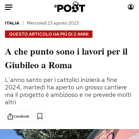
Auto
ITALIA
Mercoledì 23 agosto 2023
QUESTO ARTICOLO HA PIÙ DI
2 ANNI
HOME
A che punto sono i lavori per il
Italia
Moda
Giubileo a Roma
Mondo
Libri
Politica
Consumismi
L'anno santo per i cattolici inizierà a fine
Tecnologia
Storie/Idee
2024, martedì ha aperto un grosso cantiere
Internet
Ok Boomer!
ma il progetto è ambizioso e ne prevede molti
Scienza
Media
altri
Cultura
Europa
Economia
Altrecose
Condividi
Sport
Mondiali calcio 2026