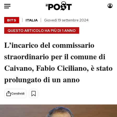
Auto
BITS
ITALIA
Giovedì 19 settembre 2024
QUESTO ARTICOLO HA PIÙ DI
1 ANNO
HOME
L’incarico del commissario
Italia
Moda
Mondo
Libri
straordinario per il comune di
Politica
Consumismi
Caivano, Fabio Ciciliano, è stato
Tecnologia
Storie/Idee
Internet
Ok Boomer!
prolungato di un anno
Scienza
Media
Cultura
Europa
Condividi
Economia
Altrecose
Sport
Mondiali calcio 2026