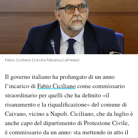
PODCAST
NEWSLETTER
I MIEI PREFERITI
Fabio Ciciliano (Cecilia Fabiano/LaPresse)
SHOP
Il governo italiano ha prolungato di un anno
l’incarico di
Fabio Ciciliano
come commissario
CALENDARIO
straordinario per quelli che ha definito «il
risanamento e la riqualificazione» del comune di
Caivano, vicino a Napoli. Ciciliano, che da luglio è
AREA PERSONALE
anche capo del dipartimento di Protezione Civile,
Area Personale
è commissario da un anno: sta mettendo in atto il
Newsletter