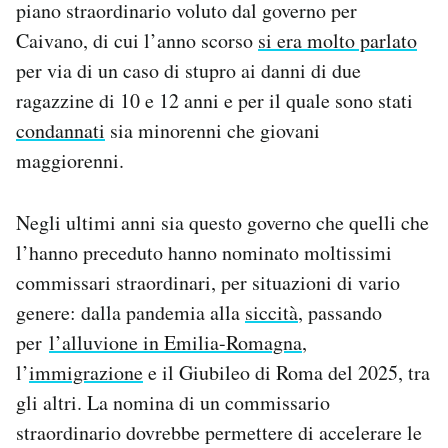
piano straordinario voluto dal governo per
Notifiche mobile
Caivano, di cui l’anno scorso
si era molto parlato
Regala il Post
per via di un caso di stupro ai danni di due
Hai bisogno di aiuto?
Esci
ragazzine di 10 e 12 anni e per il quale sono stati
condannati
sia minorenni che giovani
maggiorenni.
Negli ultimi anni sia questo governo che quelli che
l’hanno preceduto hanno nominato moltissimi
commissari straordinari, per situazioni di vario
genere: dalla pandemia alla
siccità
, passando
per
l’alluvione in Emilia-Romagna
,
l’
immigrazione
e il Giubileo di Roma del 2025, tra
gli altri. La nomina di un commissario
straordinario dovrebbe permettere di accelerare le