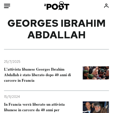
Auto
GEORGES IBRAHIM
ABDALLAH
HOME
Italia
Moda
Mondo
Libri
Politica
Consumismi
25/7/2025
Tecnologia
Storie/Idee
L’attivista libanese Georges Ibrahim
Internet
Ok Boomer!
Abdallah è stato liberato dopo 40 anni di
Scienza
Media
carcere in Francia
Cultura
Europa
Economia
Altrecose
15/11/2024
Sport
Mondiali calcio 2026
In Francia verrà liberato un attivista
libanese in carcere da 40 anni per