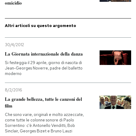
omicidio
PODCAST
Altri articoli su questo argomento
NEWSLETTER
30/4/2012
I MIEI PREFERITI
La Giornata internazionale della danza
Si festeggia il 29 aprile, giorno di nascita di
Jean-Georges Noverre, padre del balletto
SHOP
moderno
8/2/2016
CALENDARIO
La grande bellezza, tutte le canzoni del
film
AREA PERSONALE
Che sono varie, originali e molto azzeccate,
come tutte le colonne sonore di Paolo
Entra
Sorrentino: c'è Antonello Venditti, Bob
Sinclair, Georges Bizet e Bruno Lauzi