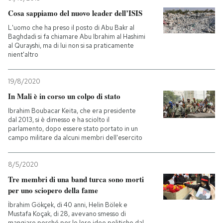
Cosa sappiamo del nuovo leader dell’ISIS
L'uomo che ha preso il posto di Abu Bakr al
Baghdadi si fa chiamare Abu Ibrahim al Hashimi
al Qurayshi, ma di lui non si sa praticamente
nient'altro
19/8/2020
In Mali è in corso un colpo di stato
Ibrahim Boubacar Keita, che era presidente
dal 2013, si è dimesso e ha sciolto il
parlamento, dopo essere stato portato in un
campo militare da alcuni membri dell'esercito
8/5/2020
Tre membri di una band turca sono morti
per uno sciopero della fame
İbrahim Gökçek, di 40 anni, Helin Bölek e
Mustafa Koçak, di 28, avevano smesso di
mangiare perché per le loro idee politiche dal