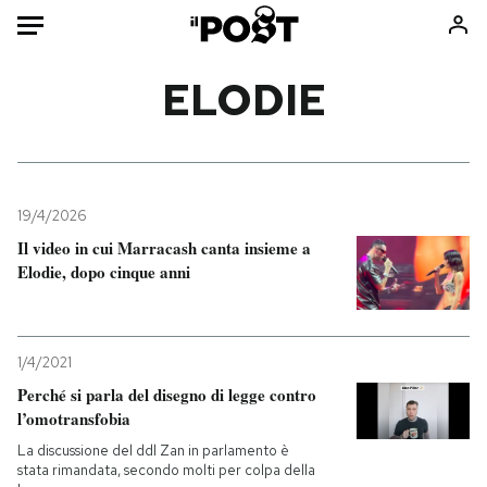
Auto
ELODIE
HOME
Italia
Moda
Mondo
Libri
19/4/2026
Politica
Consumismi
Il video in cui Marracash canta insieme a
Elodie, dopo cinque anni
Tecnologia
Storie/Idee
Internet
Ok Boomer!
Scienza
Media
1/4/2021
Cultura
Europa
Perché si parla del disegno di legge contro
Economia
Altrecose
l’omotransfobia
Sport
Mondiali calcio 2026
La discussione del ddl Zan in parlamento è
stata rimandata, secondo molti per colpa della