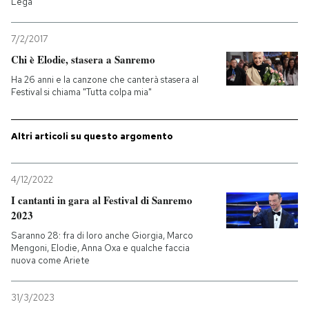
Lega
PODCAST
7/2/2017
Chi è Elodie, stasera a Sanremo
NEWSLETTER
Ha 26 anni e la canzone che canterà stasera al
Festival si chiama "Tutta colpa mia"
I MIEI PREFERITI
Altri articoli su questo argomento
SHOP
4/12/2022
I cantanti in gara al Festival di Sanremo
CALENDARIO
2023
Saranno 28: fra di loro anche Giorgia, Marco
Mengoni, Elodie, Anna Oxa e qualche faccia
AREA PERSONALE
nuova come Ariete
Entra
31/3/2023