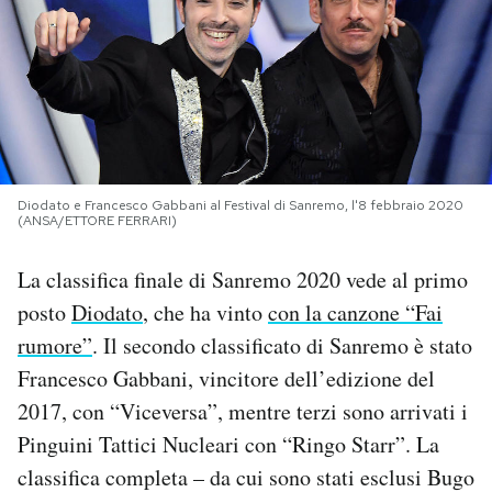
PODCAST
NEWSLETTER
I MIEI PREFERITI
Diodato e Francesco Gabbani al Festival di Sanremo, l'8 febbraio 2020
(ANSA/ETTORE FERRARI)
SHOP
La classifica finale di Sanremo 2020 vede al primo
posto
Diodato
, che ha vinto
con la canzone “Fai
CALENDARIO
rumore”
. Il secondo classificato di Sanremo è stato
Francesco Gabbani, vincitore dell’edizione del
AREA PERSONALE
2017, con “Viceversa”, mentre terzi sono arrivati i
Pinguini Tattici Nucleari con “Ringo Starr”. La
Area Personale
classifica completa – da cui sono stati esclusi Bugo
Newsletter