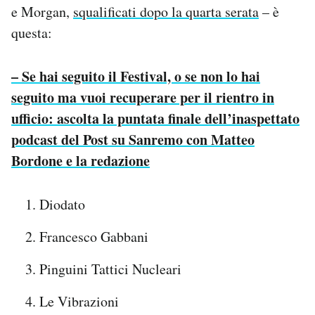
e Morgan,
squalificati dopo la quarta serata
– è
Notifiche mobile
Regala il Post
questa:
Hai bisogno di aiuto?
Esci
– Se hai seguito il Festival, o se non lo hai
seguito ma vuoi recuperare per il rientro in
ufficio: ascolta la puntata finale dell’inaspettato
podcast del Post su Sanremo con Matteo
Bordone e la redazione
Diodato
Francesco Gabbani
Pinguini Tattici Nucleari
Le Vibrazioni