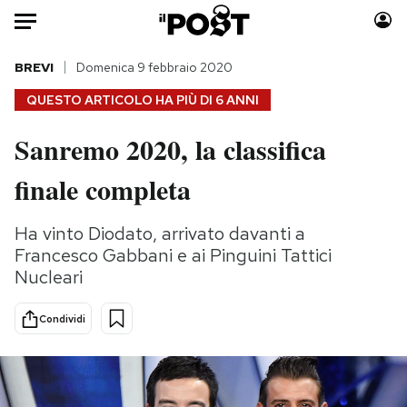
Auto
BREVI
Domenica 9 febbraio 2020
QUESTO ARTICOLO HA PIÙ DI
6 ANNI
HOME
Sanremo 2020, la classifica
Italia
Moda
finale completa
Mondo
Libri
Politica
Consumismi
Ha vinto Diodato, arrivato davanti a
Tecnologia
Storie/Idee
Francesco Gabbani e ai Pinguini Tattici
Internet
Ok Boomer!
Nucleari
Scienza
Media
Cultura
Europa
Condividi
Economia
Altrecose
Sport
Mondiali calcio 2026