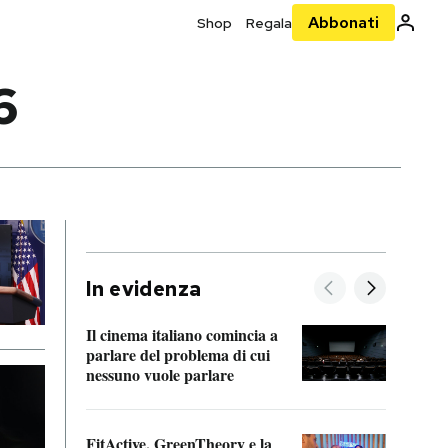
Abbonati
Shop
Regala
6
In evidenza
Il cinema italiano comincia a
A cos
parlare del problema di cui
nessuno vuole parlare
Cosa 
FitActive, GreenTheory e la