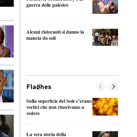
“Odis
guerra delle palestre
Che s
strum
Alcuni ristoranti si danno la
mancia da soli
Fla
hes
Sulla superficie del Sole c’erano
Il fi
vortici che non riuscivamo a
facen
vedere
dentr
La vera storia della
Il vi