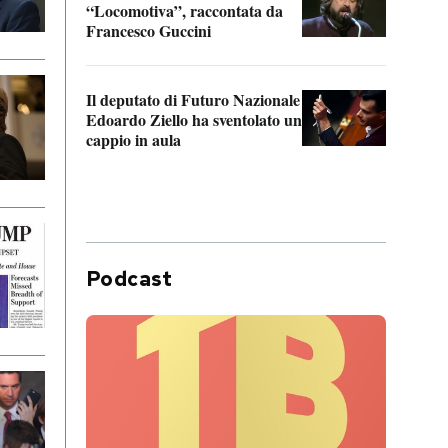
“Locomotiva”, raccontata da
inseg
Francesco Guccini
Khers
Il deputato di Futuro Nazionale
La pl
Edoardo Ziello ha sventolato un
da P
cappio in aula
Podcast