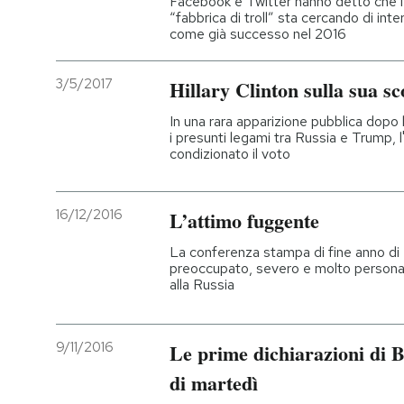
Facebook e Twitter hanno detto che 
“fabbrica di troll” sta cercando di int
come già successo nel 2016
PODCAST
3/5/2017
Hillary Clinton sulla sua sc
NEWSLETTER
In una rara apparizione pubblica dopo
i presunti legami tra Russia e Trump, 
condizionato il voto
I MIEI PREFERITI
16/12/2016
L’attimo fuggente
SHOP
La conferenza stampa di fine anno di
preoccupato, severo e molto personal
CALENDARIO
alla Russia
AREA PERSONALE
9/11/2016
Le prime dichiarazioni di 
Entra
di martedì