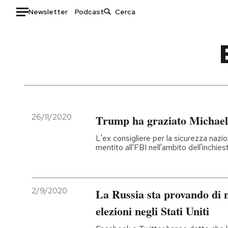
Newsletter
Podcast
Auto
HOME
Italia
Moda
Mondo
Libri
Politica
Consumismi
26/11/2020
Trump ha graziato Michael
Tecnologia
Storie/Idee
L'ex consigliere per la sicurezza naz
Internet
Ok Boomer!
mentito all'FBI nell'ambito dell'inchies
Scienza
Media
Cultura
Europa
Economia
Altrecose
2/9/2020
La Russia sta provando di 
Sport
Mondiali calcio 2026
elezioni negli Stati Uniti