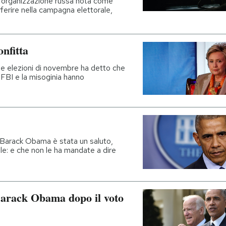
l’organizzazione russa nota come
erferire nella campagna elettorale,
onfitta
 le elezioni di novembre ha detto che
l'FBI e la misoginia hanno
 Barack Obama è stata un saluto,
e: e che non le ha mandate a dire
Barack Obama dopo il voto