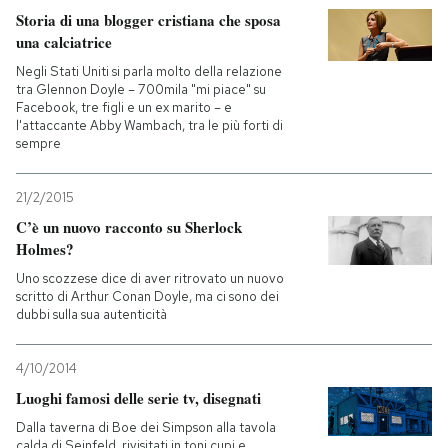
Storia di una blogger cristiana che sposa
una calciatrice
PODCAST
Negli Stati Uniti si parla molto della relazione
tra Glennon Doyle – 700mila "mi piace" su
NEWSLETTER
Facebook, tre figli e un ex marito – e
l'attaccante Abby Wambach, tra le più forti di
sempre
I MIEI PREFERITI
21/2/2015
C’è un nuovo racconto su Sherlock
SHOP
Holmes?
Uno scozzese dice di aver ritrovato un nuovo
scritto di Arthur Conan Doyle, ma ci sono dei
CALENDARIO
dubbi sulla sua autenticità
AREA PERSONALE
4/10/2014
Luoghi famosi delle serie tv, disegnati
Entra
Dalla taverna di Boe dei Simpson alla tavola
calda di Seinfeld, rivisitati in toni cupi e