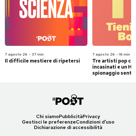
7 agosto 26
-
37 min
7 agosto 26
-
16 min
Il difficile mestiere di ripetersi
Tre artisti pop ch
incasinati e un Hit
spionaggio senti
Chi siamo
Pubblicità
Privacy
Gestisci le preferenze
Condizioni d'uso
Dichiarazione di accessibilità