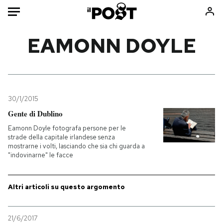
Auto
EAMONN DOYLE
HOME
Italia
Moda
Mondo
Libri
30/1/2015
Politica
Consumismi
Gente di Dublino
Tecnologia
Storie/Idee
Eamonn Doyle fotografa persone per le
strade della capitale irlandese senza
Internet
Ok Boomer!
mostrarne i volti, lasciando che sia chi guarda a
Scienza
Media
"indovinarne" le facce
Cultura
Europa
Economia
Altrecose
Altri articoli su questo argomento
Sport
Mondiali calcio 2026
21/6/2017