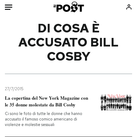
Auto
DI COSA È
ACCUSATO BILL
HOME
COSBY
Italia
Moda
Mondo
Libri
Politica
Consumismi
Tecnologia
Storie/Idee
Internet
Ok Boomer!
27/7/2015
Scienza
Media
La copertina del New York Magazine con
le 35 donne molestate da Bill Cosby
Cultura
Europa
Economia
Altrecose
Ci sono le foto di tutte le donne che hanno
accusato il famoso comico americano di
Sport
Mondiali calcio 2026
violenze e molestie sessuali