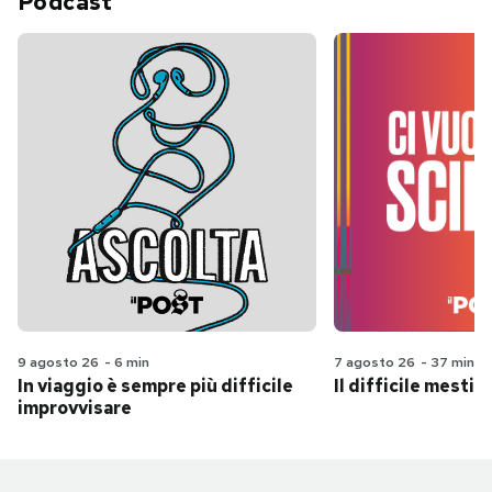
Podcast
9 agosto 26
-
6 min
7 agosto 26
-
37 min
In viaggio è sempre più difficile
Il difficile mestie
improvvisare