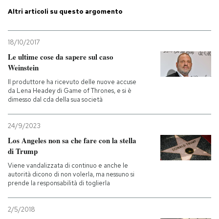
Altri articoli su questo argomento
PODCAST
18/10/2017
NEWSLETTER
Le ultime cose da sapere sul caso
Weinstein
Il produttore ha ricevuto delle nuove accuse
I MIEI PREFERITI
da Lena Headey di Game of Thrones, e si è
dimesso dal cda della sua società
SHOP
24/9/2023
Los Angeles non sa che fare con la stella
CALENDARIO
di Trump
Viene vandalizzata di continuo e anche le
autorità dicono di non volerla, ma nessuno si
AREA PERSONALE
prende la responsabilità di toglierla
Entra
2/5/2018