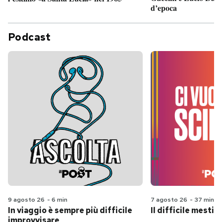
d’epoca
Podcast
9 agosto 26
-
6 min
7 agosto 26
-
37 min
In viaggio è sempre più difficile
Il difficile mestie
improvvisare