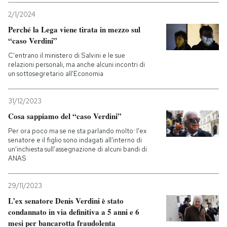
2/1/2024
PODCAST
Perché la Lega viene tirata in mezzo sul
“caso Verdini”
NEWSLETTER
C'entrano il ministero di Salvini e le sue
relazioni personali, ma anche alcuni incontri di
un sottosegretario all'Economia
I MIEI PREFERITI
31/12/2023
Cosa sappiamo del “caso Verdini”
SHOP
Per ora poco ma se ne sta parlando molto: l'ex
senatore e il figlio sono indagati all'interno di
un'inchiesta sull'assegnazione di alcuni bandi di
CALENDARIO
ANAS
29/11/2023
AREA PERSONALE
L’ex senatore Denis Verdini è stato
Entra
condannato in via definitiva a 5 anni e 6
mesi per bancarotta fraudolenta