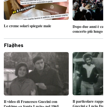
Le creme solari spiegate male
Dopo due anni è camb
concerto più lungo d
Fla
hes
Il particolare rappor
Il video di Francesco Guccini con
Guccini e Lucio Dalla
l’eskimo «a Santa Lucia» nel 1965