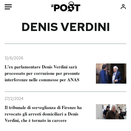
Auto
DENIS VERDINI
HOME
Italia
Moda
Mondo
Libri
12/6/2026
Politica
Consumismi
L’ex parlamentare Denis Verdini sarà
processato per corruzione per presunte
Tecnologia
Storie/Idee
interferenze nelle commesse per ANAS
Internet
Ok Boomer!
Scienza
Media
27/2/2024
Cultura
Europa
Il tribunale di sorveglianza di Firenze ha
Economia
Altrecose
revocato gli arresti domiciliari a Denis
Sport
Mondiali calcio 2026
Verdini, che è tornato in carcere