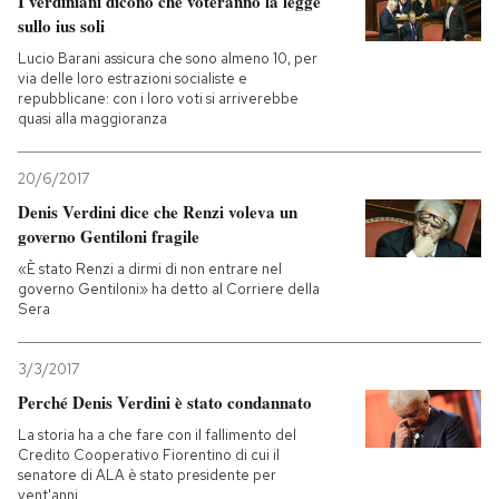
I verdiniani dicono che voteranno la legge
sullo ius soli
Lucio Barani assicura che sono almeno 10, per
via delle loro estrazioni socialiste e
repubblicane: con i loro voti si arriverebbe
quasi alla maggioranza
20/6/2017
Denis Verdini dice che Renzi voleva un
governo Gentiloni fragile
«È stato Renzi a dirmi di non entrare nel
governo Gentiloni» ha detto al Corriere della
Sera
3/3/2017
Perché Denis Verdini è stato condannato
La storia ha a che fare con il fallimento del
Credito Cooperativo Fiorentino di cui il
senatore di ALA è stato presidente per
vent'anni